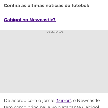
CASSINOS
Confira as últimas notícias do futebol:
ONLINE
LALIGA
2026
GRÊMIO
Gabigol no Newcastle?
ATLÉTICO
MG
PUBLICIDADE
CRUZEIRO
De acordo com o jornal
‘Mirror’
, o Newcastle
tem como principal alvo o atacante Gabigol,