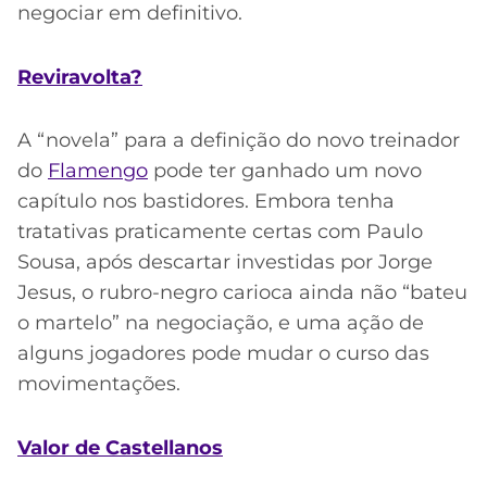
negociar em definitivo.
Reviravolta?
A “novela” para a definição do novo treinador
do
Flamengo
pode ter ganhado um novo
capítulo nos bastidores. Embora tenha
tratativas praticamente certas com Paulo
Sousa, após descartar investidas por Jorge
Jesus, o rubro-negro carioca ainda não “bateu
o martelo” na negociação, e uma ação de
alguns jogadores pode mudar o curso das
movimentações.
Valor de Castellanos