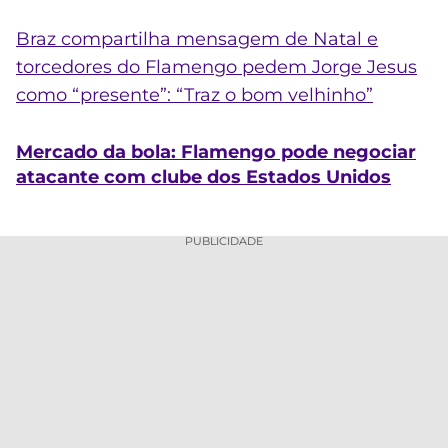
Braz compartilha mensagem de Natal e
torcedores do Flamengo pedem Jorge Jesus
como “presente”: “Traz o bom velhinho”
Mercado da bola: Flamengo pode negociar
atacante com clube dos Estados Unidos
PUBLICIDADE