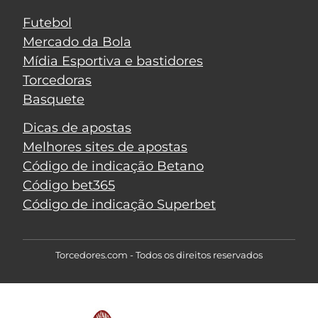
Futebol
Mercado da Bola
Mídia Esportiva e bastidores
Torcedoras
Basquete
Dicas de apostas
Melhores sites de apostas
Código de indicação Betano
Código bet365
Código de indicação Superbet
Torcedores.com - Todos os direitos reservados