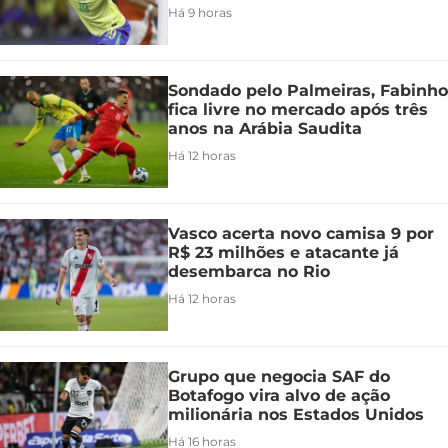
Há 9 horas
Sondado pelo Palmeiras, Fabinho
fica livre no mercado após três
anos na Arábia Saudita
Há 12 horas
Vasco acerta novo camisa 9 por
R$ 23 milhões e atacante já
desembarca no Rio
Há 12 horas
Grupo que negocia SAF do
Botafogo vira alvo de ação
milionária nos Estados Unidos
Há 16 horas