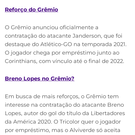
Reforço do Grêmio
O Grêmio anunciou oficialmente a
contratação do atacante Janderson, que foi
destaque do Atlético-GO na temporada 2021.
O jogador chega por empréstimo junto ao
Corinthians, com vínculo até o final de 2022.
Breno Lopes no Grêmio?
Em busca de mais reforços, o Grêmio tem
interesse na contratação do atacante Breno
Lopes, autor do gol do título da Libertadores
da América 2020. O Tricolor quer o jogador
por empréstimo, mas o Alviverde só aceita