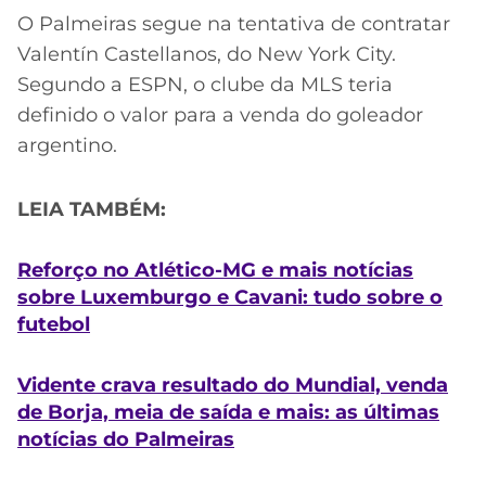
O Palmeiras segue na tentativa de contratar
Valentín Castellanos, do New York City.
Segundo a ESPN, o clube da MLS teria
definido o valor para a venda do goleador
argentino.
LEIA TAMBÉM:
Reforço no Atlético-MG e mais notícias
sobre Luxemburgo e Cavani: tudo sobre o
futebol
Vidente crava resultado do Mundial, venda
de Borja, meia de saída e mais: as últimas
notícias do Palmeiras