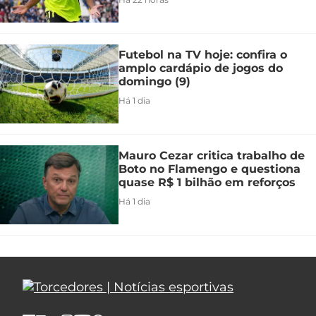
Futebol na TV hoje: confira o
amplo cardápio de jogos do
domingo (9)
Há 1 dia
Mauro Cezar critica trabalho de
Boto no Flamengo e questiona
quase R$ 1 bilhão em reforços
Há 1 dia