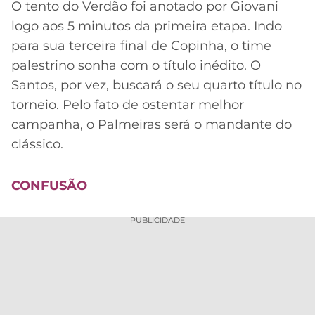
CASSINOS
O tento do Verdão foi anotado por Giovani
ONLINE
LALIGA
logo aos 5 minutos da primeira etapa. Indo
2026
GRÊMIO
para sua terceira final de Copinha, o time
palestrino sonha com o título inédito. O
ATLÉTICO
Santos, por vez, buscará o seu quarto título no
MG
torneio. Pelo fato de ostentar melhor
campanha, o Palmeiras será o mandante do
CRUZEIRO
clássico.
CONFUSÃO
PUBLICIDADE