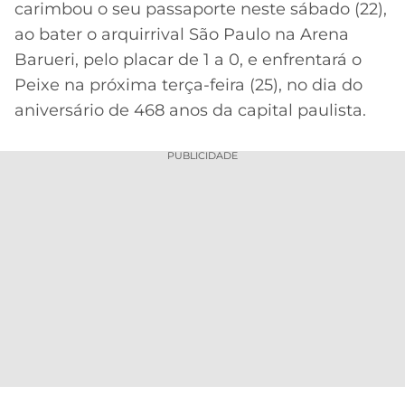
carimbou o seu passaporte neste sábado (22),
MERCADO
CÓDIGO
CORINTHIANS
ao bater o arquirrival São Paulo na Arena
DA
DE
LIBERTADORES
Barueri, pelo placar de 1 a 0, e enfrentará o
BOLA
INDICAÇÃO
SÃO
Peixe na próxima terça-feira (25), no dia do
BET365
PAULO
COPA
aniversário de 468 anos da capital paulista.
PALPITES
DO
CÓDIGO
BRASIL
SANTOS
BETANO
PUBLICIDADE
PREMIER
FLAMENGO
MELHORES
LEAGUE
APPS
DE
FLUMINENSE
COPA
APOSTAS
SUL-
BOTAFOGO
AMERICANA
CASSINOS
ONLINE
VASCO
LIGA
DOS
MELHORES
CAMPEÕES
INTERNACIONAL