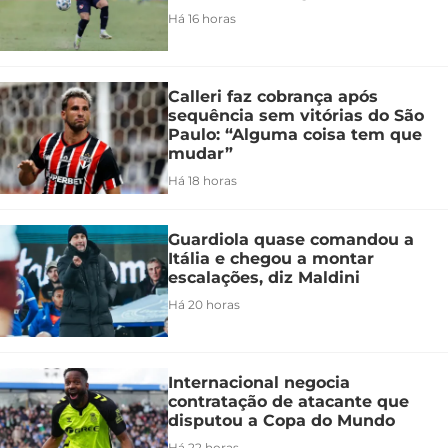
Há 16 horas
Calleri faz cobrança após
sequência sem vitórias do São
Paulo: “Alguma coisa tem que
mudar”
Há 18 horas
Guardiola quase comandou a
Itália e chegou a montar
escalações, diz Maldini
Há 20 horas
Internacional negocia
contratação de atacante que
disputou a Copa do Mundo
Há 22 horas