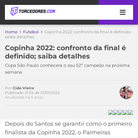
APOSTAS
Home
Futebol
Copinha 2022: confronto da final é definido;
saiba detalhes
ÚLTIMAS
DICAS
Copinha 2022: confronto da final é
DE
definido; saiba detalhes
APOSTA
COPA
Copa São Paulo conhecerá o seu 52º campeão na próxima
DO
semana
MUNDO
MELHORES
SITES
DE
Por
Cido Vieira
TIMES
Publicado 21:04 de 22/01/2022
APOSTAS
Atualizado há 5 anos
2026
CAMPEONATOS
MEU
TIME
CÓDIGO
Depois do Santos se garantir como o primeiro
MÍDIA
PROMOCIONAL
BRASILEIRÃO
Acesse o perfil do autor
ESPORTIVA
BETBOOM
PALMEIRAS
SÉRIE
finalista da Copinha 2022, o Palmeiras
no Twitter
A