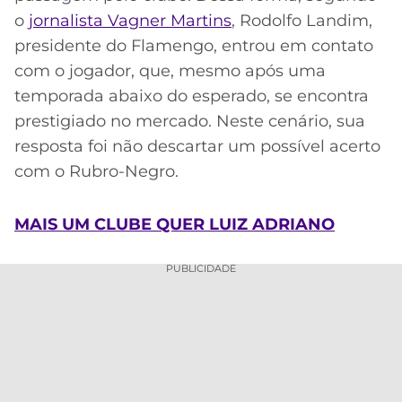
CASSINOS
o
jornalista Vagner Martins
, Rodolfo Landim,
ONLINE
LALIGA
2026
GRÊMIO
presidente do Flamengo, entrou em contato
com o jogador, que, mesmo após uma
ATLÉTICO
temporada abaixo do esperado, se encontra
MG
prestigiado no mercado. Neste cenário, sua
resposta foi não descartar um possível acerto
CRUZEIRO
com o Rubro-Negro.
MAIS UM CLUBE QUER LUIZ ADRIANO
PUBLICIDADE