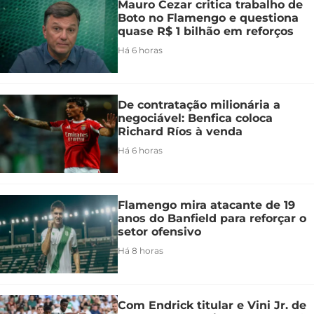
Mauro Cezar critica trabalho de
Boto no Flamengo e questiona
quase R$ 1 bilhão em reforços
Há 6 horas
De contratação milionária a
negociável: Benfica coloca
Richard Ríos à venda
Há 6 horas
Flamengo mira atacante de 19
anos do Banfield para reforçar o
setor ofensivo
Há 8 horas
Com Endrick titular e Vini Jr. de