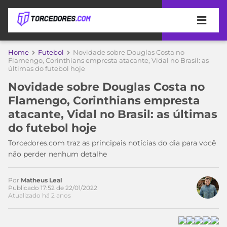
APOSTAS
Home
Futebol
Novidade sobre Douglas Costa no
Flamengo, Corinthians empresta atacante, Vidal no Brasil: as
últimas do futebol hoje
ÚLTIMAS
DICAS
DE
Novidade sobre Douglas Costa no
APOSTA
COPA
Flamengo, Corinthians empresta
DO
atacante, Vidal no Brasil: as últimas
MUNDO
MELHORES
do futebol hoje
SITES
DE
Torcedores.com traz as principais notícias do dia para você
TIMES
APOSTAS
não perder nenhum detalhe
2026
Acesse o perfil do autor
CAMPEONATOS
MEU
Por
Matheus Leal
no Twitter
TIME
Publicado 17:52 de 22/01/2022
CÓDIGO
Atualizado há 2 anos
MÍDIA
PROMOCIONAL
BRASILEIRÃO
ESPORTIVA
BETBOOM
PALMEIRAS
SÉRIE
A