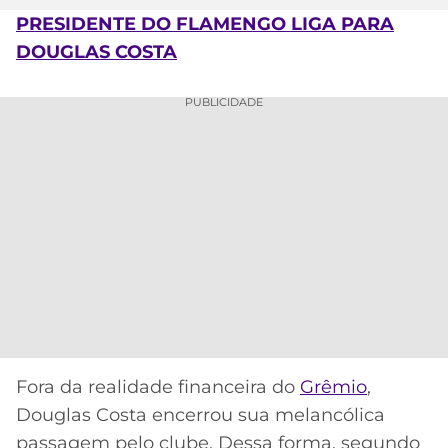
PRESIDENTE DO FLAMENGO LIGA PARA
MERCADO
CÓDIGO
CORINTHIANS
DOUGLAS COSTA
DA
DE
LIBERTADORES
BOLA
INDICAÇÃO
SÃO
BET365
PUBLICIDADE
PAULO
COPA
PALPITES
DO
CÓDIGO
BRASIL
SANTOS
BETANO
PREMIER
FLAMENGO
MELHORES
LEAGUE
APPS
DE
FLUMINENSE
COPA
APOSTAS
SUL-
BOTAFOGO
AMERICANA
CASSINOS
ONLINE
VASCO
LIGA
Fora da realidade financeira do
Grêmio
,
DOS
Douglas Costa encerrou sua melancólica
MELHORES
CAMPEÕES
INTERNACIONAL
passagem pelo clube. Dessa forma, segundo