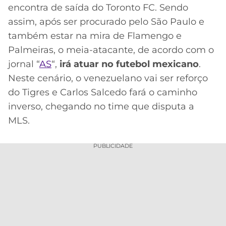
encontra de saída do Toronto FC. Sendo
MERCADO
CÓDIGO
CORINTHIANS
assim, após ser procurado pelo São Paulo e
DA
DE
LIBERTADORES
também estar na mira de Flamengo e
BOLA
INDICAÇÃO
SÃO
BET365
Palmeiras, o meia-atacante, de acordo com o
PAULO
COPA
jornal “
AS
“,
irá atuar no futebol mexicano
.
PALPITES
DO
CÓDIGO
BRASIL
Neste cenário, o venezuelano vai ser reforço
SANTOS
BETANO
do Tigres e Carlos Salcedo fará o caminho
PREMIER
inverso, chegando no time que disputa a
FLAMENGO
MELHORES
LEAGUE
MLS.
APPS
DE
FLUMINENSE
COPA
PUBLICIDADE
APOSTAS
SUL-
BOTAFOGO
AMERICANA
CASSINOS
ONLINE
VASCO
LIGA
DOS
MELHORES
CAMPEÕES
INTERNACIONAL