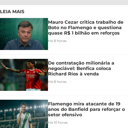
LEIA MAIS
Mauro Cezar critica trabalho de
Boto no Flamengo e questiona
quase R$ 1 bilhão em reforços
Há 8 horas
De contratação milionária a
negociável: Benfica coloca
Richard Ríos à venda
Há 8 horas
Flamengo mira atacante de 19
anos do Banfield para reforçar o
setor ofensivo
Há 10 horas