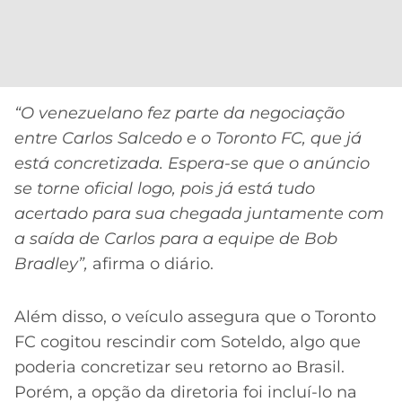
CASSINOS
ONLINE
LALIGA
2026
GRÊMIO
ATLÉTICO
MG
“O venezuelano fez parte da negociação
entre Carlos Salcedo e o Toronto FC, que já
CRUZEIRO
está concretizada. Espera-se que o anúncio
se torne oficial logo, pois já está tudo
acertado para sua chegada juntamente com
a saída de Carlos para a equipe de Bob
Bradley”,
afirma o diário.
Além disso, o veículo assegura que o Toronto
FC cogitou rescindir com Soteldo, algo que
poderia concretizar seu retorno ao Brasil.
Porém, a opção da diretoria foi incluí-lo na