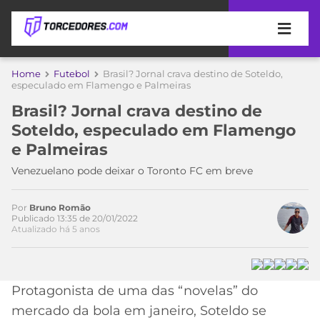
APOSTAS
Home
Futebol
Brasil? Jornal crava destino de Soteldo,
especulado em Flamengo e Palmeiras
ÚLTIMAS
DICAS
Brasil? Jornal crava destino de
DE
Soteldo, especulado em Flamengo
APOSTA
COPA
e Palmeiras
DO
MUNDO
MELHORES
Venezuelano pode deixar o Toronto FC em breve
SITES
DE
TIMES
Por
Bruno Romão
APOSTAS
Publicado 13:35 de 20/01/2022
Atualizado há 5 anos
2026
CAMPEONATOS
MEU
TIME
CÓDIGO
MÍDIA
PROMOCIONAL
BRASILEIRÃO
Protagonista de uma das “novelas” do
ESPORTIVA
BETBOOM
PALMEIRAS
SÉRIE
mercado da bola em janeiro, Soteldo se
A