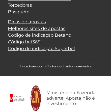
Torcedoras
Basquete
Dicas de apostas
Melhores sites de apostas
Código de indicação Betano
Código bet365
Código de indicação Superbet
Torcedores.com - Todos os direitos reservados
Ministério da Fazenda
adverte: Aposta não é
investimento