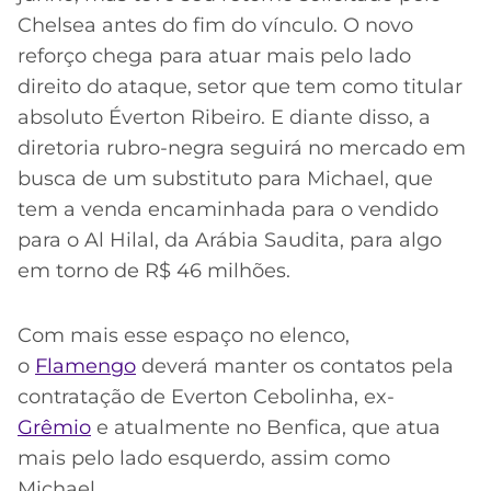
CASSINOS
Chelsea antes do fim do vínculo. O novo
ONLINE
LALIGA
2026
GRÊMIO
reforço chega para atuar mais pelo lado
direito do ataque, setor que tem como titular
ATLÉTICO
absoluto Éverton Ribeiro. E diante disso, a
MG
diretoria rubro-negra seguirá no mercado em
busca de um substituto para Michael, que
CRUZEIRO
tem a venda encaminhada para o vendido
para o Al Hilal, da Arábia Saudita, para algo
em torno de R$ 46 milhões.
Com mais esse espaço no elenco,
o
Flamengo
deverá manter os contatos pela
contratação de Everton Cebolinha, ex-
Grêmio
e atualmente no Benfica, que atua
mais pelo lado esquerdo, assim como
Michael.