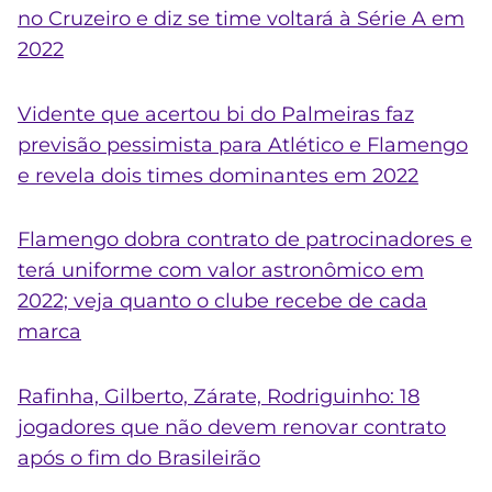
no Cruzeiro e diz se time voltará à Série A em
2022
Vidente que acertou bi do Palmeiras faz
previsão pessimista para Atlético e Flamengo
e revela dois times dominantes em 2022
Flamengo dobra contrato de patrocinadores e
terá uniforme com valor astronômico em
2022; veja quanto o clube recebe de cada
marca
Rafinha, Gilberto, Zárate, Rodriguinho: 18
jogadores que não devem renovar contrato
após o fim do Brasileirão