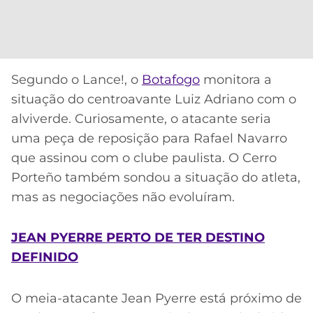
Segundo o Lance!, o
Botafogo
monitora a
situação do centroavante Luiz Adriano com o
alviverde. Curiosamente, o atacante seria
uma peça de reposição para Rafael Navarro
que assinou com o clube paulista. O Cerro
Porteño também sondou a situação do atleta,
mas as negociações não evoluíram.
JEAN PYERRE PERTO DE TER DESTINO
DEFINIDO
O meia-atacante Jean Pyerre está próximo de