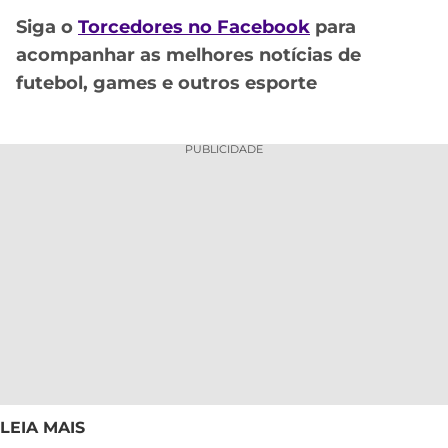
Siga o
Torcedores no Facebook
para
acompanhar as melhores notícias de
futebol, games e outros esporte
PUBLICIDADE
LEIA MAIS