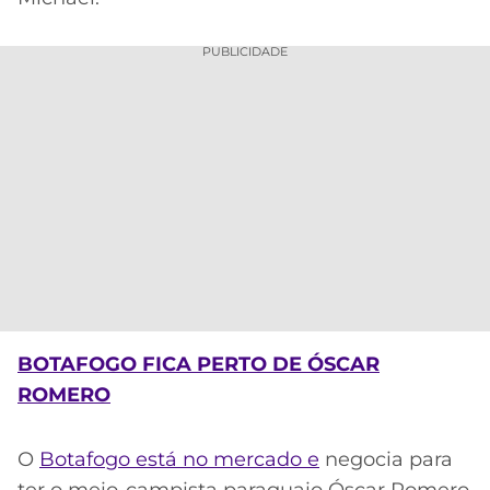
PUBLICIDADE
BOTAFOGO FICA PERTO DE ÓSCAR
ROMERO
O
Botafogo está no mercado e
negocia para
ter o meio-campista paraguaio Óscar Romero