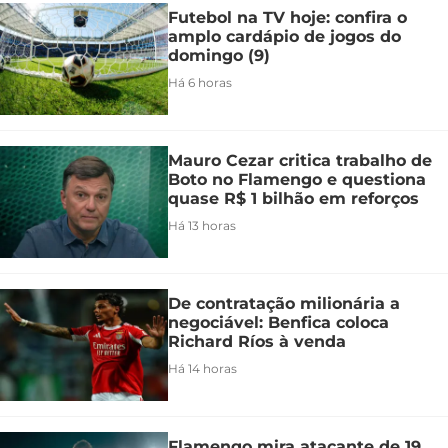
Futebol na TV hoje: confira o
amplo cardápio de jogos do
domingo (9)
Há 6 horas
Mauro Cezar critica trabalho de
Boto no Flamengo e questiona
quase R$ 1 bilhão em reforços
Há 13 horas
De contratação milionária a
negociável: Benfica coloca
Richard Ríos à venda
Há 14 horas
Flamengo mira atacante de 19