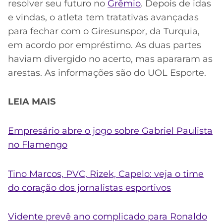
resolver seu futuro no
Grêmio
. Depois de idas
e vindas, o atleta tem tratativas avançadas
para fechar com o Giresunspor, da Turquia,
em acordo por empréstimo. As duas partes
haviam divergido no acerto, mas apararam as
arestas. As informações são do UOL Esporte.
LEIA MAIS
Empresário abre o jogo sobre Gabriel Paulista
no Flamengo
Tino Marcos, PVC, Rizek, Capelo: veja o time
do coração dos jornalistas esportivos
Vidente prevê ano complicado para Ronaldo