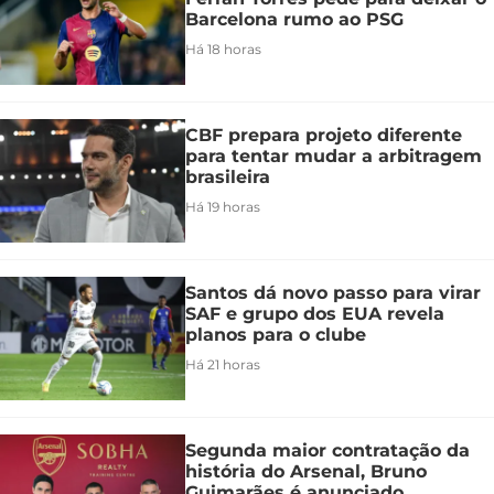
Barcelona rumo ao PSG
Há 18 horas
CBF prepara projeto diferente
para tentar mudar a arbitragem
brasileira
Há 19 horas
Santos dá novo passo para virar
SAF e grupo dos EUA revela
planos para o clube
Há 21 horas
Segunda maior contratação da
história do Arsenal, Bruno
Guimarães é anunciado