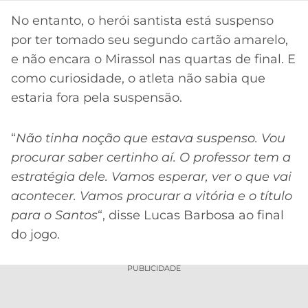
CASSINOS
ONLINE
No entanto, o herói santista está suspenso
LALIGA
2026
GRÊMIO
por ter tomado seu segundo cartão amarelo,
e não encara o Mirassol nas quartas de final. E
ATLÉTICO
como curiosidade, o atleta não sabia que
MG
estaria fora pela suspensão.
CRUZEIRO
“
Não tinha noção que estava suspenso. Vou
procurar saber certinho aí. O professor tem a
estratégia dele. Vamos esperar, ver o que vai
acontecer. Vamos procurar a vitória e o título
para o Santos
“, disse Lucas Barbosa ao final
do jogo.
PUBLICIDADE