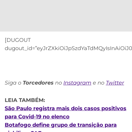
[DUGOUT
dugout_id=”eyJrZXkiOiJpSzdYaTdMQyIsInAiOiJ
Siga o
Torcedores
no
Instagram
e no
Twitter
LEIA TAMBÉM:
São Paulo registra mais dois casos positivos
para Covid-19 no elenco
Botafogo define grupo de transição para