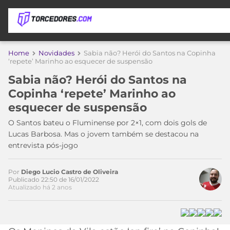
APOSTAS
Home
Novidades
Sabia não? Herói do Santos na Copinha
‘repete’ Marinho ao esquecer de suspensão
ÚLTIMAS
DICAS
Sabia não? Herói do Santos na
DE
Copinha ‘repete’ Marinho ao
APOSTA
COPA
esquecer de suspensão
DO
MUNDO
MELHORES
O Santos bateu o Fluminense por 2×1, com dois gols de
SITES
Lucas Barbosa. Mas o jovem também se destacou na
Acesse o perfil do autor
DE
entrevista pós-jogo
TIMES
no Twitter
APOSTAS
2026
Por
Diego Lucio Castro de Oliveira
CAMPEONATOS
MEU
Publicado 22:50 de 16/01/2022
Atualizado há 2 anos
TIME
CÓDIGO
MÍDIA
PROMOCIONAL
BRASILEIRÃO
ESPORTIVA
BETBOOM
PALMEIRAS
SÉRIE
A