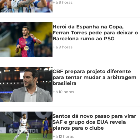
Há 9 horas
Herói da Espanha na Copa,
Ferran Torres pede para deixar o
Barcelona rumo ao PSG
Há 9 horas
CBF prepara projeto diferente
para tentar mudar a arbitragem
brasileira
Há 10 horas
Santos dá novo passo para virar
SAF e grupo dos EUA revela
planos para o clube
Há 12 horas