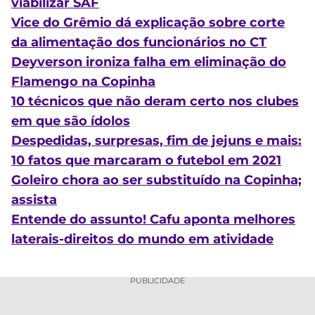
viabilizar SAF
Vice do Grêmio dá explicação sobre corte
da alimentação dos funcionários no CT
Deyverson ironiza falha em eliminação do
Flamengo na Copinha
10 técnicos que não deram certo nos clubes
em que são ídolos
Despedidas, surpresas, fim de jejuns e mais:
10 fatos que marcaram o futebol em 2021
Goleiro chora ao ser substituído na Copinha;
assista
Entende do assunto! Cafu aponta melhores
laterais-direitos do mundo em atividade
PUBLICIDADE