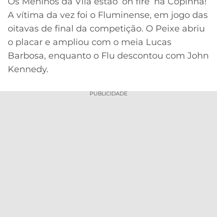
Os Meninos da Vila estão ‘on fire’ na Copinha!
A vítima da vez foi o Fluminense, em jogo das
MERCADO
CÓDIGO
CORINTHIANS
DA
DE
LIBERTADORES
oitavas de final da competição. O Peixe abriu
BOLA
INDICAÇÃO
o placar e ampliou com o meia Lucas
SÃO
BET365
PAULO
COPA
Barbosa, enquanto o Flu descontou com John
PALPITES
DO
Kennedy.
CÓDIGO
BRASIL
SANTOS
BETANO
PUBLICIDADE
PREMIER
FLAMENGO
MELHORES
LEAGUE
APPS
DE
FLUMINENSE
COPA
APOSTAS
SUL-
BOTAFOGO
AMERICANA
CASSINOS
ONLINE
VASCO
LIGA
DOS
MELHORES
CAMPEÕES
INTERNACIONAL