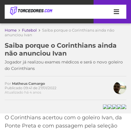
APOSTAS
Home
Futebol
Saiba porque o Corinthians ainda não
anunciou Ivan
ÚLTIMAS
DICAS
Saiba porque o Corinthians ainda
DE
não anunciou Ivan
APOSTA
COPA
Jogador já realizou exames médicos e será o novo goleiro
DO
Acesse o perfil do autor
do Corinthians
MUNDO
MELHORES
no Twitter
SITES
DE
Por
Matheus Camargo
TIMES
Publicado 09:41 de 27/01/2022
APOSTAS
Atualizado há 4 anos
2026
CAMPEONATOS
MEU
TIME
CÓDIGO
O Corinthians acertou com o goleiro Ivan, da
MÍDIA
PROMOCIONAL
BRASILEIRÃO
ESPORTIVA
BETBOOM
PALMEIRAS
SÉRIE
Ponte Preta e com passagem pela seleção
A