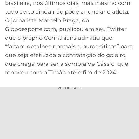
brasileira, nos últimos dias, mas mesmo com
MERCADO
CÓDIGO
CORINTHIANS
tudo certo ainda não pôde anunciar o atleta.
DA
DE
LIBERTADORES
O jornalista Marcelo Braga, do
BOLA
INDICAÇÃO
SÃO
Globoesporte.com, publicou em seu Twitter
BET365
PAULO
COPA
que o próprio Corinthians admitiu que
PALPITES
DO
“faltam detalhes normais e burocráticos” para
CÓDIGO
BRASIL
SANTOS
BETANO
que seja efetivada a contratação do goleiro,
que chega para ser a sombra de Cássio, que
PREMIER
FLAMENGO
MELHORES
LEAGUE
renovou com o Timão até o fim de 2024.
APPS
DE
FLUMINENSE
COPA
PUBLICIDADE
APOSTAS
SUL-
BOTAFOGO
AMERICANA
CASSINOS
ONLINE
VASCO
LIGA
DOS
MELHORES
CAMPEÕES
INTERNACIONAL