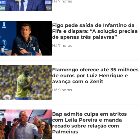
Há 7 horas
Figo pede saída de Infantino da
Fifa e dispara: “A solução precisa
de apenas três palavras”
Há 7 horas
Flamengo oferece até 35 milhões
de euros por Luiz Henrique e
avança com o Zenit
Há 9 horas
Bap admite culpa em atritos
com Leila Pereira e manda
recado sobre relação com
Palmeiras