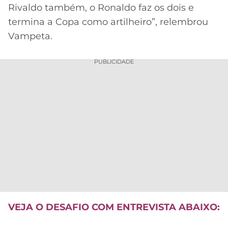
Rivaldo também, o Ronaldo faz os dois e
termina a Copa como artilheiro”, relembrou
Vampeta.
PUBLICIDADE
VEJA O DESAFIO COM ENTREVISTA ABAIXO: