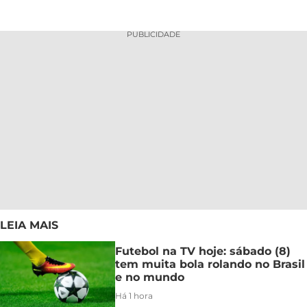
PUBLICIDADE
LEIA MAIS
Futebol na TV hoje: sábado (8)
tem muita bola rolando no Brasil
e no mundo
Há 1 hora