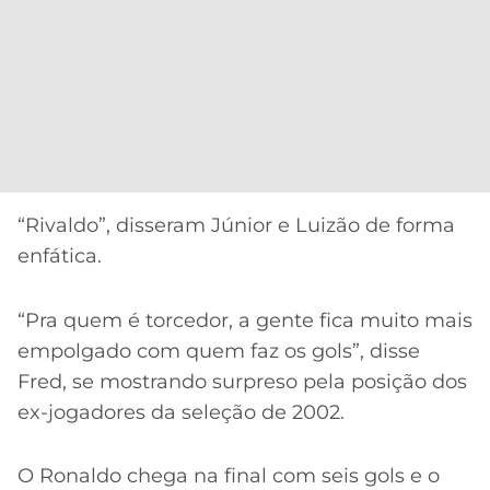
“Rivaldo”, disseram Júnior e Luizão de forma
enfática.
“Pra quem é torcedor, a gente fica muito mais
empolgado com quem faz os gols”, disse
Fred, se mostrando surpreso pela posição dos
ex-jogadores da seleção de 2002.
O Ronaldo chega na final com seis gols e o