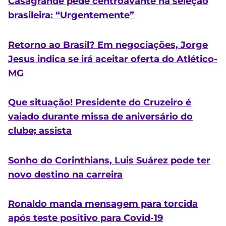
Casagrande pede centroavante na seleção
brasileira: “Urgentemente”
Retorno ao Brasil? Em negociações, Jorge
Jesus indica se irá aceitar oferta do Atlético-
MG
Que situação! Presidente do Cruzeiro é
vaiado durante missa de aniversário do
clube; assista
Sonho do Corinthians, Luis Suárez pode ter
novo destino na carreira
Ronaldo manda mensagem para torcida
após teste positivo para Covid-19