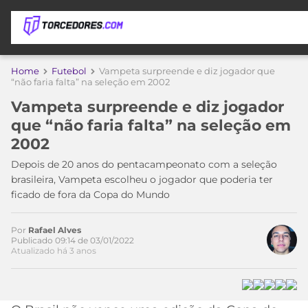
APOSTAS
Home
Futebol
Vampeta surpreende e diz jogador que
“não faria falta” na seleção em 2002
ÚLTIMAS
DICAS
Vampeta surpreende e diz jogador
DE
que “não faria falta” na seleção em
APOSTA
COPA
2002
DO
MUNDO
MELHORES
Depois de 20 anos do pentacampeonato com a seleção
SITES
brasileira, Vampeta escolheu o jogador que poderia ter
DE
ficado de fora da Copa do Mundo
TIMES
APOSTAS
2026
Por
Rafael Alves
CAMPEONATOS
MEU
Publicado 09:14 de 03/01/2022
Atualizado há 3 anos
TIME
CÓDIGO
MÍDIA
PROMOCIONAL
BRASILEIRÃO
ESPORTIVA
BETBOOM
PALMEIRAS
SÉRIE
A