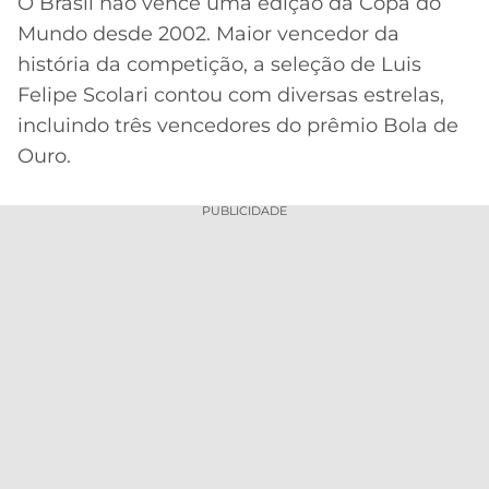
O Brasil não vence uma edição da Copa do
Mundo desde 2002. Maior vencedor da
MERCADO
CÓDIGO
CORINTHIANS
DA
DE
LIBERTADORES
história da competição, a seleção de Luis
BOLA
INDICAÇÃO
Felipe Scolari contou com diversas estrelas,
SÃO
BET365
PAULO
COPA
incluindo três vencedores do prêmio Bola de
PALPITES
DO
Ouro.
CÓDIGO
BRASIL
SANTOS
BETANO
PUBLICIDADE
PREMIER
FLAMENGO
MELHORES
LEAGUE
APPS
DE
FLUMINENSE
COPA
APOSTAS
SUL-
BOTAFOGO
AMERICANA
CASSINOS
ONLINE
VASCO
LIGA
DOS
MELHORES
CAMPEÕES
INTERNACIONAL