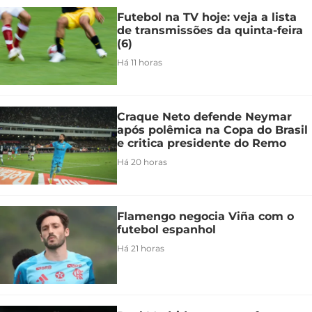
Futebol na TV hoje: veja a lista
de transmissões da quinta-feira
(6)
Há 11 horas
Craque Neto defende Neymar
após polêmica na Copa do Brasil
e critica presidente do Remo
Há 20 horas
Flamengo negocia Viña com o
futebol espanhol
Há 21 horas