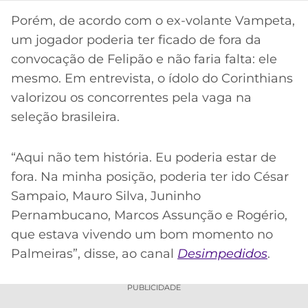
CASSINOS
ONLINE
Porém, de acordo com o ex-volante Vampeta,
LALIGA
2026
GRÊMIO
um jogador poderia ter ficado de fora da
convocação de Felipão e não faria falta: ele
ATLÉTICO
mesmo. Em entrevista, o ídolo do Corinthians
MG
valorizou os concorrentes pela vaga na
seleção brasileira.
CRUZEIRO
“Aqui não tem história. Eu poderia estar de
fora. Na minha posição, poderia ter ido César
Sampaio, Mauro Silva, Juninho
Pernambucano, Marcos Assunção e Rogério,
que estava vivendo um bom momento no
Palmeiras”, disse, ao canal
Desimpedidos
.
PUBLICIDADE