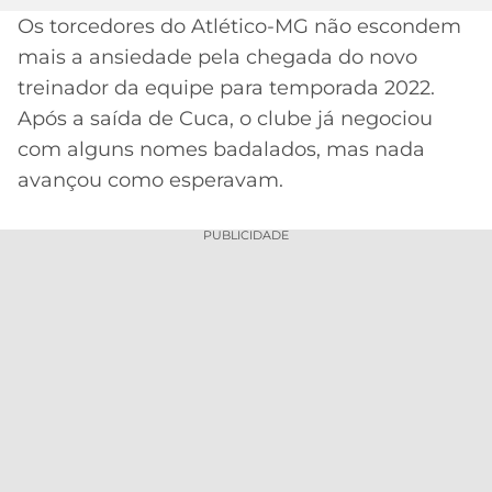
Os torcedores do Atlético-MG não escondem
MERCADO
CÓDIGO
CORINTHIANS
mais a ansiedade pela chegada do novo
DA
DE
LIBERTADORES
BOLA
INDICAÇÃO
treinador da equipe para temporada 2022.
SÃO
BET365
Após a saída de Cuca, o clube já negociou
PAULO
COPA
PALPITES
DO
com alguns nomes badalados, mas nada
CÓDIGO
BRASIL
avançou como esperavam.
SANTOS
BETANO
PREMIER
PUBLICIDADE
FLAMENGO
MELHORES
LEAGUE
APPS
DE
FLUMINENSE
COPA
APOSTAS
SUL-
BOTAFOGO
AMERICANA
CASSINOS
ONLINE
VASCO
LIGA
DOS
MELHORES
CAMPEÕES
INTERNACIONAL