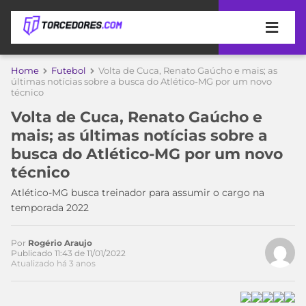
APOSTAS
Home
Futebol
Volta de Cuca, Renato Gaúcho e mais; as
últimas notícias sobre a busca do Atlético-MG por um novo
técnico
ÚLTIMAS
DICAS
DE
Volta de Cuca, Renato Gaúcho e
APOSTA
COPA
mais; as últimas notícias sobre a
DO
busca do Atlético-MG por um novo
Acesse o perfil do autor
MUNDO
MELHORES
técnico
no Twitter
SITES
DE
Atlético-MG busca treinador para assumir o cargo na
TIMES
APOSTAS
temporada 2022
2026
CAMPEONATOS
MEU
Por
Rogério Araujo
TIME
Publicado 11:43 de 11/01/2022
CÓDIGO
Atualizado há 3 anos
MÍDIA
PROMOCIONAL
BRASILEIRÃO
ESPORTIVA
BETBOOM
PALMEIRAS
SÉRIE
A