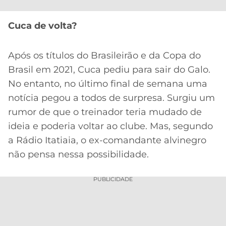
CASSINOS
ONLINE
LALIGA
2026
GRÊMIO
Cuca de volta?
ATLÉTICO
Após os títulos do Brasileirão e da Copa do
MG
Brasil em 2021, Cuca pediu para sair do Galo.
No entanto, no último final de semana uma
CRUZEIRO
notícia pegou a todos de surpresa. Surgiu um
rumor de que o treinador teria mudado de
ideia e poderia voltar ao clube. Mas, segundo
a Rádio Itatiaia, o ex-comandante alvinegro
não pensa nessa possibilidade.
PUBLICIDADE