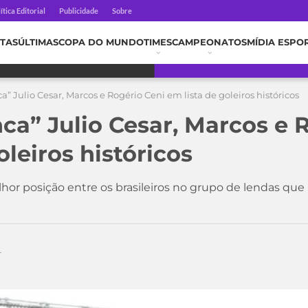
ítica Editorial
Publicidade
Sobre
TAS
ÚLTIMAS
COPA DO MUNDO
TIMES
CAMPEONATOS
MÍDIA ESPO
” Julio Cesar, Marcos e Rogério Ceni em lista de goleiros históricos
ca” Julio Cesar, Marcos e 
oleiros históricos
lhor posição entre os brasileiros no grupo de lendas qu
4