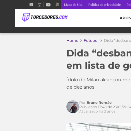
Mapa do Site
Política de privacidade
Pol
APOS
Home
Futebol
Dida “desbanca
Dida “desban
em lista de g
Ídolo do Milan alcançou me
de dez anos
Por
Bruno Romão
Publicado 13:48 de 23/01/202
Atualizado há 3 anos