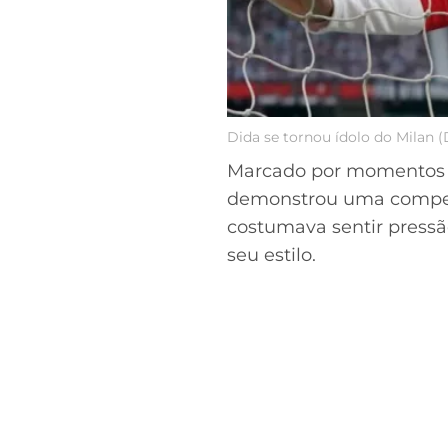
Dida se tornou ídolo do Milan (
Marcado por momentos hi
demonstrou uma competê
costumava sentir pressã
seu estilo.