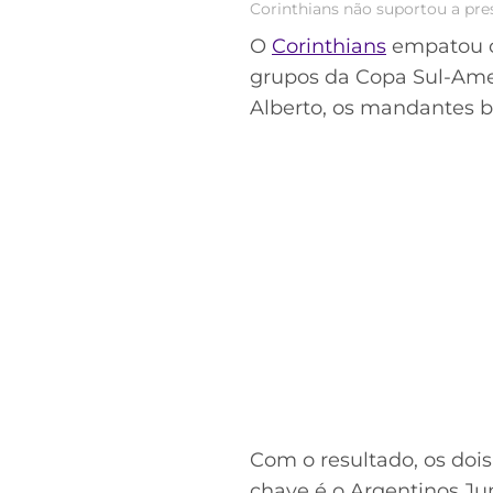
Corinthians não suportou a pre
O
Corinthians
empatou co
grupos da Copa Sul-Amer
Alberto, os mandantes b
Com o resultado, os doi
chave é o Argentinos Jun