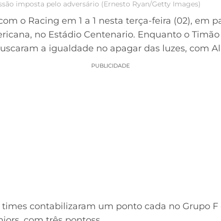
ssão imposta pelo adversário (Ernesto Ryan/Getty Images)
m o Racing em 1 a 1 nesta terça-feira (02), em pa
icana, no Estádio Centenario. Enquanto o Timão 
uscaram a igualdade no apagar das luzes, com Al
PUBLICIDADE
s times contabilizaram um ponto cada no Grupo F d
iors, com três pontoss.