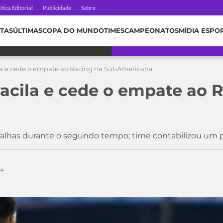
ítica Editorial
Publicidade
Sobre
TAS
ÚLTIMAS
COPA DO MUNDO
TIMES
CAMPEONATOS
MÍDIA ESPO
la e cede o empate ao Racing na Sul-Americana
vacila e cede o empate ao R
lhas durante o segundo tempo; time contabilizou um p
24