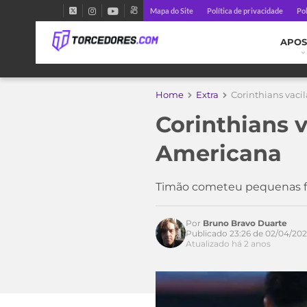
Mapa do Site
Política de privacidade
Pol
APOS
Home
Extra
Corinthians vaci
Corinthians 
Americana
Timão cometeu pequenas fa
Por
Bruno Bravo Duarte
Publicado 23:26 de 02/04/20
Atualizado há 2 anos
Acesse o perfil do autor
no Twitter