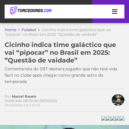
APOSTAS
Home
Futebol
Cicinho indica time galáctico que vai
“pipocar” no Brasil em 2025: ⁠”Questão de vaidade”
ÚLTIMAS
DICAS
Cicinho indica time galáctico que
DE
vai “pipocar” no Brasil em 2025:
APOSTA
COPA
⁠”Questão de vaidade”
DO
MUNDO
MELHORES
Comentarista do SBT destaca jogador que não terá vida
SITES
fácil no clube após chegar como grande astro da
DE
temporada
TIMES
APOSTAS
2026
Por
Marcel Rauen
CAMPEONATOS
MEU
Publicado 08:40 de 29/01/2025
Atualizado há 2 anos
TIME
CÓDIGO
MÍDIA
PROMOCIONAL
BRASILEIRÃO
ESPORTIVA
BETBOOM
PALMEIRAS
SÉRIE
A