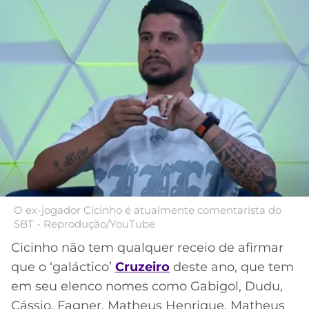
MERCADO
CÓDIGO
CORINTHIANS
DA
DE
LIBERTADORES
BOLA
INDICAÇÃO
SÃO
BET365
PAULO
COPA
PALPITES
DO
CÓDIGO
BRASIL
SANTOS
BETANO
PREMIER
FLAMENGO
MELHORES
LEAGUE
APPS
DE
FLUMINENSE
COPA
APOSTAS
O ex-jogador Cicinho é atualmente comentarista do
SUL-
SBT - Reprodução/YouTube
BOTAFOGO
AMERICANA
CASSINOS
Cicinho não tem qualquer receio de afirmar
ONLINE
VASCO
LIGA
que o ‘galáctico’
Cruzeiro
deste ano, que tem
DOS
em seu elenco nomes como Gabigol, Dudu,
MELHORES
CAMPEÕES
INTERNACIONAL
Cássio, Fagner, Matheus Henrique, Matheus