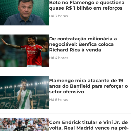
Boto no Flamengo e questiona
quase R$ 1 bilhão em reforços
Há 3 horas
De contratação milionária a
negociável: Benfica coloca
Richard Ríos à venda
Há 4 horas
Flamengo mira atacante de 19
anos do Banfield para reforçar o
setor ofensivo
Há 6 horas
Com Endrick titular e Vini Jr. de
volta, Real Madrid vence na pré-