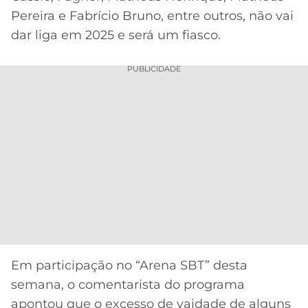
CASSINOS
Pereira e Fabrício Bruno, entre outros, não vai
ONLINE
LALIGA
2026
GRÊMIO
dar liga em 2025 e será um fiasco.
ATLÉTICO
PUBLICIDADE
MG
CRUZEIRO
Em participação no “Arena SBT” desta
semana, o comentarista do programa
apontou que o excesso de vaidade de alguns