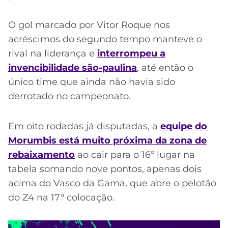
O gol marcado por Vitor Roque nos
acréscimos do segundo tempo manteve o
rival na liderança e
interrompeu a
invencibilidade são-paulina
, até então o
único time que ainda não havia sido
derrotado no campeonato.
Em oito rodadas já disputadas, a
equipe do
Morumbis está muito próxima da zona de
rebaixamento
ao cair para o 16º lugar na
tabela somando nove pontos, apenas dois
acima do Vasco da Gama, que abre o pelotão
do Z4 na 17ª colocação.