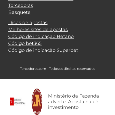
Torcedoras
Basquete
Dicas de apostas
Melhores sites de apostas
Código de indicação Betano
Código bet365
Código de indicação Superbet
Torcedores.com - Todos os direitos reservados
Ministério da Fazenda
adverte: Aposta não é
investimento