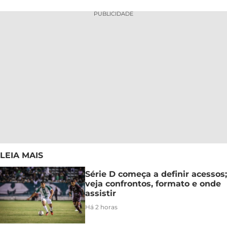
PUBLICIDADE
LEIA MAIS
Série D começa a definir acessos;
veja confrontos, formato e onde
assistir
Há 2 horas