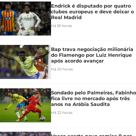
Endrick é disputado por quatro
clubes europeus e deve deixar o
Real Madrid
Há 18 horas
Bap trava negociação milionária
do Flamengo por Luiz Henrique
após acordo avançar
Há 20 horas
Sondado pelo Palmeiras, Fabinho
fica livre no mercado após três
anos na Arábia Saudita
Há 22 horas