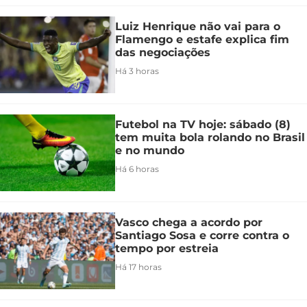
Luiz Henrique não vai para o
Flamengo e estafe explica fim
das negociações
Há 3 horas
Futebol na TV hoje: sábado (8)
tem muita bola rolando no Brasil
e no mundo
Há 6 horas
Vasco chega a acordo por
Santiago Sosa e corre contra o
tempo por estreia
Há 17 horas