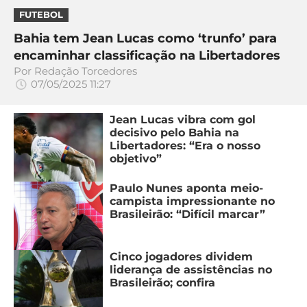
FUTEBOL
Bahia tem Jean Lucas como ‘trunfo’ para
encaminhar classificação na Libertadores
Por
Redação Torcedores
07/05/2025 11:27
Jean Lucas vibra com gol
decisivo pelo Bahia na
Libertadores: “Era o nosso
objetivo”
Paulo Nunes aponta meio-
campista impressionante no
Brasileirão: “Difícil marcar”
Cinco jogadores dividem
liderança de assistências no
Brasileirão; confira