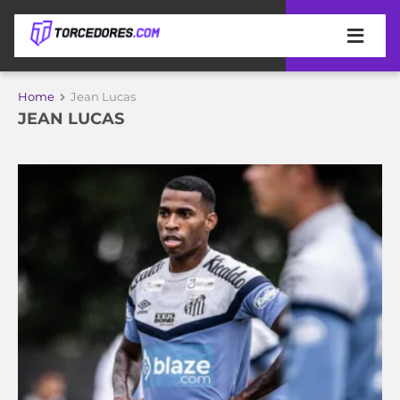
APOSTAS
Home
Jean Lucas
JEAN LUCAS
ÚLTIMAS
DICAS
DE
APOSTA
COPA
DO
MUNDO
MELHORES
SITES
DE
TIMES
APOSTAS
2026
CAMPEONATOS
MEU
TIME
CÓDIGO
MÍDIA
PROMOCIONAL
BRASILEIRÃO
ESPORTIVA
BETBOOM
PALMEIRAS
SÉRIE
A