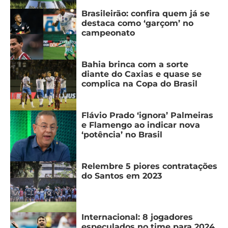
Brasileirão: confira quem já se
destaca como ‘garçom’ no
campeonato
Bahia brinca com a sorte
diante do Caxias e quase se
complica na Copa do Brasil
Flávio Prado ‘ignora’ Palmeiras
e Flamengo ao indicar nova
‘potência’ no Brasil
Relembre 5 piores contratações
do Santos em 2023
Internacional: 8 jogadores
especulados no time para 2024