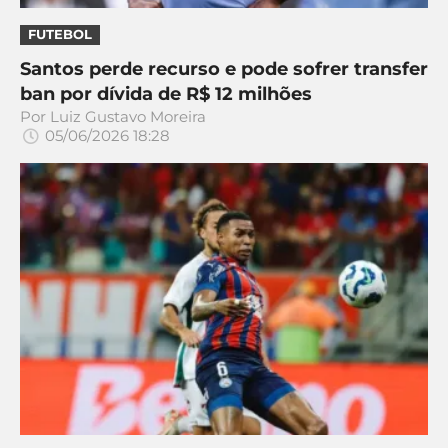
MERCADO
CÓDIGO
CORINTHIANS
FUTEBOL
DA
DE
LIBERTADORES
Santos perde recurso e pode sofrer transfer
BOLA
INDICAÇÃO
SÃO
ban por dívida de R$ 12 milhões
BET365
PAULO
COPA
Por
Luiz Gustavo Moreira
PALPITES
DO
05/06/2026 18:28
CÓDIGO
BRASIL
SANTOS
BETANO
PREMIER
FLAMENGO
MELHORES
LEAGUE
APPS
DE
FLUMINENSE
COPA
APOSTAS
SUL-
BOTAFOGO
AMERICANA
CASSINOS
ONLINE
VASCO
LIGA
DOS
MELHORES
CAMPEÕES
INTERNACIONAL