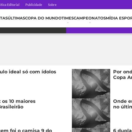
ítica Editorial
Publicidade
Sobre
TAS
ÚLTIMAS
COPA DO MUNDO
TIMES
CAMPEONATOS
MÍDIA ESPO
lo ideal só com ídolos
Por on
Copa Am
 os 10 maiores
Onde es
Brasileirão
no últi
em foi o camisa 9 do
6 dupla