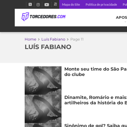
Mapa do Site
Política de privacidade
Pol
APOS
Home
Luís Fabiano
Page 11
LUÍS FABIANO
Monte seu time do São Pau
do clube
Dinamite, Romário e mais:
artilheiros da história do 
Sinônimo de gol? Saiba qu