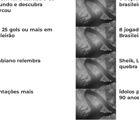
undo e descubra
brasile
rcou
m 25 gols ou mais em
8 jogad
leirão
Brasile
Fabiano relembra
Sheik, 
quebra 
entações mais
Ídolos 
90 ano