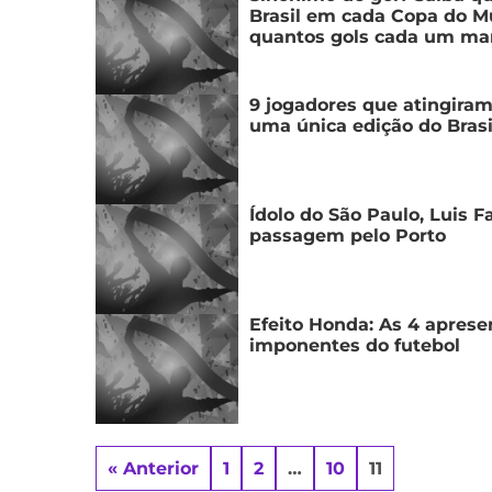
Brasil em cada Copa do M
quantos gols cada um ma
9 jogadores que atingira
uma única edição do Brasi
Ídolo do São Paulo, Luis 
passagem pelo Porto
Efeito Honda: As 4 apres
imponentes do futebol
« Anterior
1
2
…
10
11