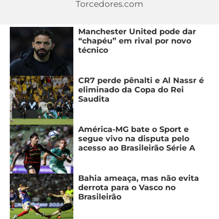
Torcedores.com
MERCADO
CÓDIGO
CORINTHIANS
DA
DE
LIBERTADORES
Manchester United pode dar
BOLA
INDICAÇÃO
“chapéu” em rival por novo
SÃO
BET365
técnico
PAULO
COPA
PALPITES
DO
CÓDIGO
BRASIL
SANTOS
CR7 perde pênalti e Al Nassr é
BETANO
eliminado da Copa do Rei
Saudita
PREMIER
FLAMENGO
MELHORES
LEAGUE
APPS
América-MG bate o Sport e
DE
FLUMINENSE
COPA
segue vivo na disputa pelo
APOSTAS
acesso ao Brasileirão Série A
SUL-
BOTAFOGO
AMERICANA
CASSINOS
Bahia ameaça, mas não evita
ONLINE
VASCO
LIGA
derrota para o Vasco no
Brasileirão
DOS
MELHORES
CAMPEÕES
INTERNACIONAL