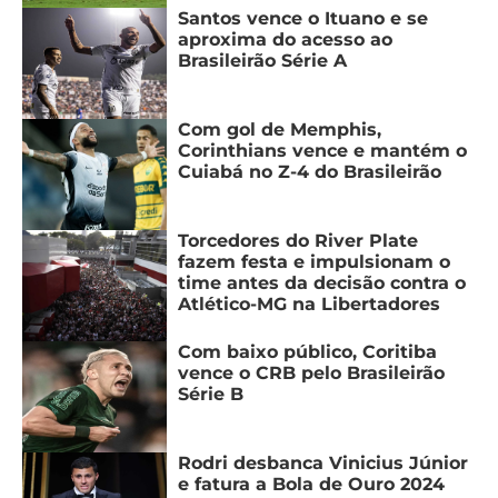
CASSINOS
Santos vence o Ituano e se
ONLINE
LALIGA
aproxima do acesso ao
2026
GRÊMIO
Brasileirão Série A
ATLÉTICO
Com gol de Memphis,
MG
Corinthians vence e mantém o
Cuiabá no Z-4 do Brasileirão
CRUZEIRO
Torcedores do River Plate
fazem festa e impulsionam o
time antes da decisão contra o
Atlético-MG na Libertadores
Com baixo público, Coritiba
vence o CRB pelo Brasileirão
Série B
Rodri desbanca Vinicius Júnior
e fatura a Bola de Ouro 2024