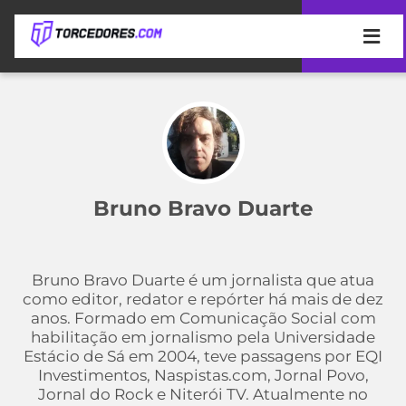
APOSTAS
ÚLTIMAS
DICAS
DE
APOSTA
COPA
DO
Bruno Bravo Duarte
MUNDO
MELHORES
SITES
DE
TIMES
APOSTAS
Bruno Bravo Duarte é um jornalista que atua
2026
como editor, redator e repórter há mais de dez
CAMPEONATOS
MEU
anos. Formado em Comunicação Social com
TIME
habilitação em jornalismo pela Universidade
CÓDIGO
Estácio de Sá em 2004, teve passagens por EQI
MÍDIA
PROMOCIONAL
BRASILEIRÃO
Investimentos, Naspistas.com, Jornal Povo,
ESPORTIVA
BETBOOM
PALMEIRAS
SÉRIE
Jornal do Rock e Niterói TV. Atualmente no
A