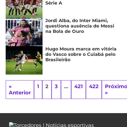
Série A
Jordi Alba, do Inter Miami,
questiona ausência de Messi
na Bola de Ouro
Hugo Moura marca em vitória
do Vasco sobre o Cuiabá pelo
Brasileirão
«
1
2
3
…
421
422
Próxim
Anterior
»