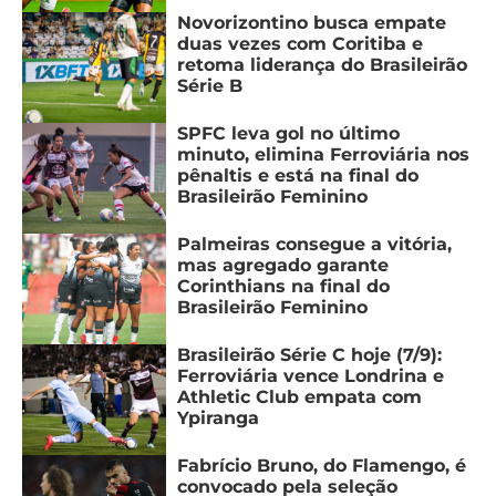
Novorizontino busca empate
duas vezes com Coritiba e
retoma liderança do Brasileirão
Série B
SPFC leva gol no último
minuto, elimina Ferroviária nos
pênaltis e está na final do
Brasileirão Feminino
Palmeiras consegue a vitória,
mas agregado garante
Corinthians na final do
Brasileirão Feminino
Brasileirão Série C hoje (7/9):
Ferroviária vence Londrina e
Athletic Club empata com
Ypiranga
Fabrício Bruno, do Flamengo, é
convocado pela seleção