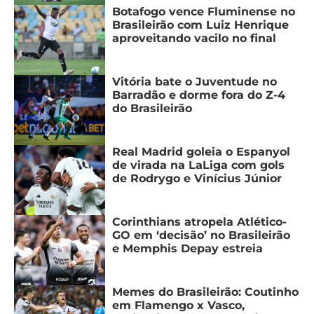
CASSINOS
Botafogo vence Fluminense no
ONLINE
LALIGA
Brasileirão com Luiz Henrique
2026
GRÊMIO
aproveitando vacilo no final
ATLÉTICO
Vitória bate o Juventude no
MG
Barradão e dorme fora do Z-4
do Brasileirão
CRUZEIRO
Real Madrid goleia o Espanyol
de virada na LaLiga com gols
de Rodrygo e Vinícius Júnior
Corinthians atropela Atlético-
GO em ‘decisão’ no Brasileirão
e Memphis Depay estreia
Memes do Brasileirão: Coutinho
em Flamengo x Vasco,