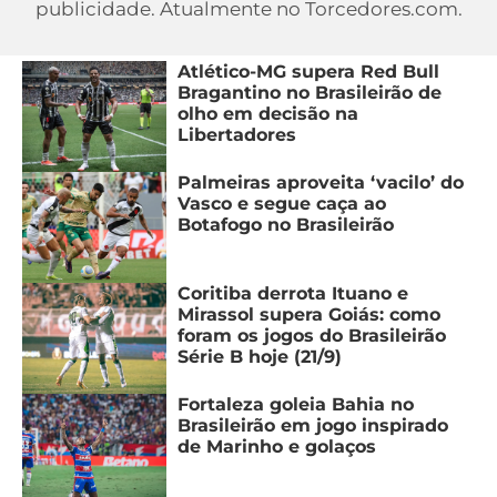
publicidade. Atualmente no Torcedores.com.
MERCADO
CÓDIGO
CORINTHIANS
DA
DE
LIBERTADORES
Atlético-MG supera Red Bull
BOLA
INDICAÇÃO
Bragantino no Brasileirão de
SÃO
BET365
olho em decisão na
PAULO
COPA
Libertadores
PALPITES
DO
CÓDIGO
BRASIL
SANTOS
Palmeiras aproveita ‘vacilo’ do
BETANO
Vasco e segue caça ao
Botafogo no Brasileirão
PREMIER
FLAMENGO
MELHORES
LEAGUE
APPS
Coritiba derrota Ituano e
DE
FLUMINENSE
COPA
Mirassol supera Goiás: como
APOSTAS
foram os jogos do Brasileirão
SUL-
Série B hoje (21/9)
BOTAFOGO
AMERICANA
CASSINOS
Fortaleza goleia Bahia no
ONLINE
VASCO
LIGA
Brasileirão em jogo inspirado
de Marinho e golaços
DOS
MELHORES
CAMPEÕES
INTERNACIONAL