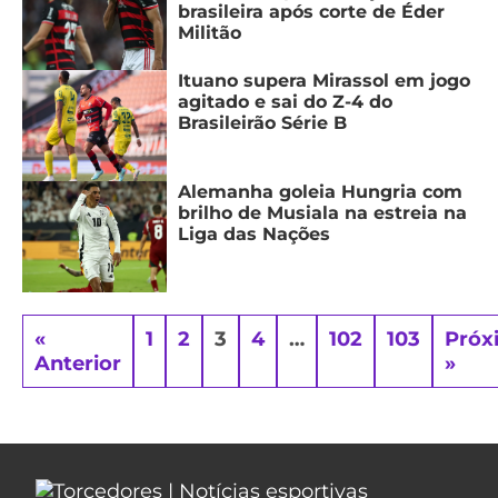
brasileira após corte de Éder
Militão
Ituano supera Mirassol em jogo
agitado e sai do Z-4 do
Brasileirão Série B
Alemanha goleia Hungria com
brilho de Musiala na estreia na
Liga das Nações
«
1
2
3
4
…
102
103
Próx
Anterior
»