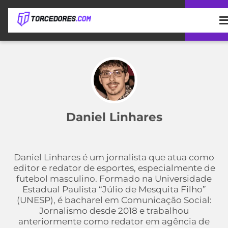
APOSTAS
ÚLTIMAS
DICAS
DE
APOSTA
COPA
DO
Daniel Linhares
MUNDO
MELHORES
SITES
DE
TIMES
APOSTAS
Daniel Linhares é um jornalista que atua como
2026
editor e redator de esportes, especialmente de
CAMPEONATOS
MEU
futebol masculino. Formado na Universidade
TIME
Estadual Paulista “Júlio de Mesquita Filho”
CÓDIGO
(UNESP), é bacharel em Comunicação Social:
MÍDIA
PROMOCIONAL
BRASILEIRÃO
Jornalismo desde 2018 e trabalhou
ESPORTIVA
BETBOOM
PALMEIRAS
SÉRIE
anteriormente como redator em agência de
A