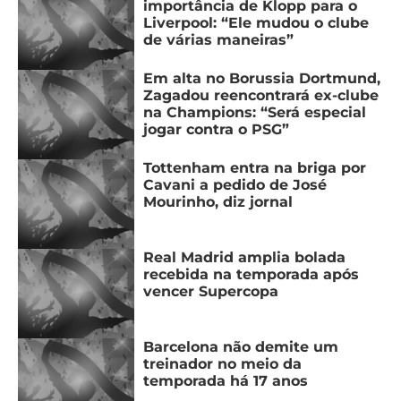
CASSINOS
importância de Klopp para o
ONLINE
Liverpool: “Ele mudou o clube
LALIGA
2026
GRÊMIO
de várias maneiras”
Em alta no Borussia Dortmund,
ATLÉTICO
Zagadou reencontrará ex-clube
MG
na Champions: “Será especial
jogar contra o PSG”
CRUZEIRO
Tottenham entra na briga por
Cavani a pedido de José
Mourinho, diz jornal
Real Madrid amplia bolada
recebida na temporada após
vencer Supercopa
Barcelona não demite um
treinador no meio da
temporada há 17 anos