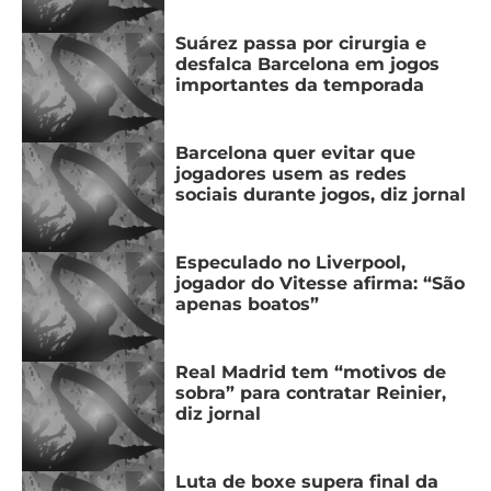
Suárez passa por cirurgia e
desfalca Barcelona em jogos
importantes da temporada
Barcelona quer evitar que
jogadores usem as redes
sociais durante jogos, diz jornal
Especulado no Liverpool,
jogador do Vitesse afirma: “São
apenas boatos”
Real Madrid tem “motivos de
sobra” para contratar Reinier,
diz jornal
Luta de boxe supera final da