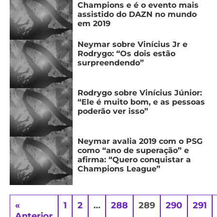
Champions e é o evento mais
assistido do DAZN no mundo
em 2019
Neymar sobre Vinícius Jr e
Rodrygo: “Os dois estão
surpreendendo”
Rodrygo sobre Vinícius Júnior:
“Ele é muito bom, e as pessoas
poderão ver isso”
Neymar avalia 2019 com o PSG
como “ano de superação” e
afirma: “Quero conquistar a
Champions League”
«
1
2
…
288
289
290
291
Anterior