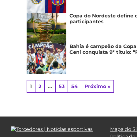
Copa do Nordeste define d
participantes
Bahia é campeão da Copa 
Ceni conquista 9º título: 
1
2
…
53
54
Próximo »
Mapa do Si
Política de