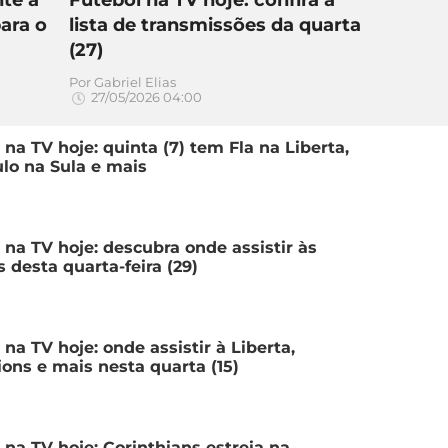
para o
lista de transmissões da quarta
(27)
Por
Gabriel Elias
27/05/2026 04:00
 na TV hoje: quinta (7) tem Fla na Liberta,
lo na Sula e mais
 na TV hoje: descubra onde assistir às
s desta quarta-feira (29)
 na TV hoje: onde assistir à Liberta,
ns e mais nesta quarta (15)
 na TV hoje: Corinthians estreia na