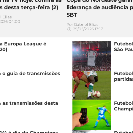
s desta terça-feira (2)
liderança de audiência 
SBT
l Elias
2026 04:00
Por
Gabriel Elias
29/05/2026 13:17
 da Europa League é
Futebol
20)
São Pau
a o guia de transmissões
Futebol
partida
ra as transmissões desta
Futebol
Champio
(14) é dia de Champions,
Futebol