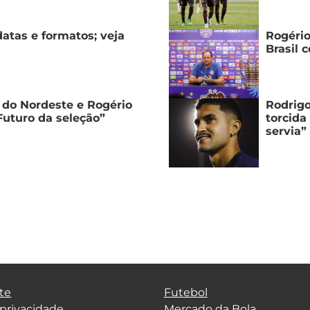
atas e formatos; veja
Rogério
Brasil 
do Nordeste e Rogério
Rodrigo
“Futuro da seleção”
torcida
servia”
te
Futebol
 privacidade
Mercado da Bola