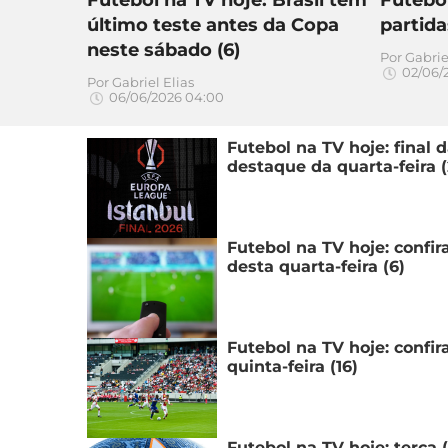
último teste antes da Copa
partida
neste sábado (6)
Por
Gabrie
02/06/
Por
Gabriel Elias
06/06/2026 04:00
Futebol na TV hoje: final
destaque da quarta-feira (
Futebol na TV hoje: confir
desta quarta-feira (6)
Futebol na TV hoje: confi
quinta-feira (16)
Futebol na TV hoje: terça 