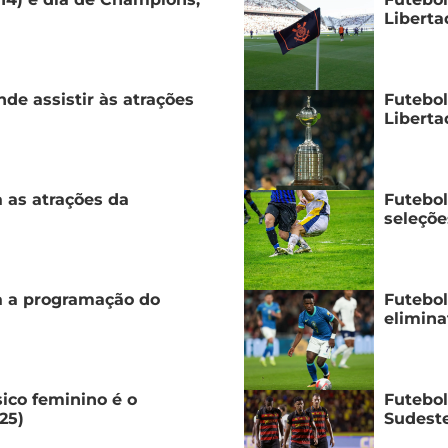
Liberta
nde assistir às atrações
Futebol
Liberta
a as atrações da
Futebol
seleçõe
ra a programação do
Futebol
elimina
sico feminino é o
Futebol
25)
Sudeste