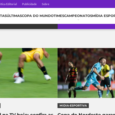
ítica Editorial
Publicidade
Sobre
TAS
ÚLTIMAS
COPA DO MUNDO
TIMES
CAMPEONATOS
MÍDIA ESPO
MIDIA-ESPORTIVA
 na TV hoje: confira as
Copa do Nordeste garan