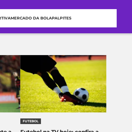
RTIVA
MERCADO DA BOLA
PALPITES
FUTEBOL
te a
Futebol na TV hoje: confira a