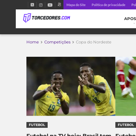
Mapa do Site
Política de privacidade
Pol
APOS
Home
Competições
Copa do Nordeste
FUTEBOL
FUTEBOL
Futebol na TV hoje: Brasil tem
Futebol