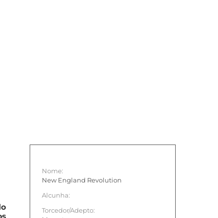
Nome:
New England Revolution
Alcunha:
do
Torcedor/Adepto:
os