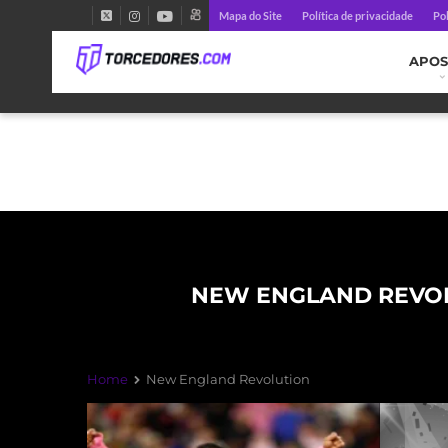
Mapa do Site
Política de privacidade
Pol
APOS
NEW ENGLAND REVO
Home
New England Revolution