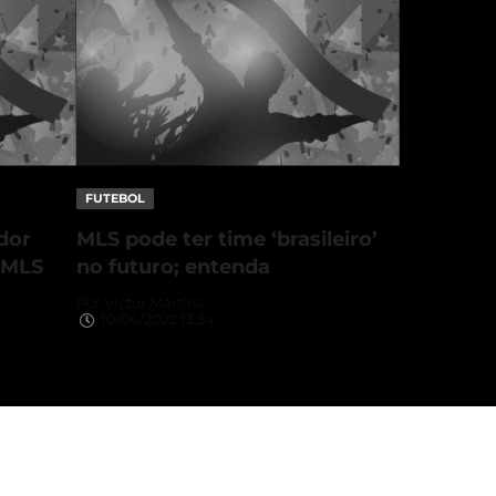
FUTEBOL
dor
MLS pode ter time ‘brasileiro’
 MLS
no futuro; entenda
Por
Victor Martins
10/06/2022 13:34