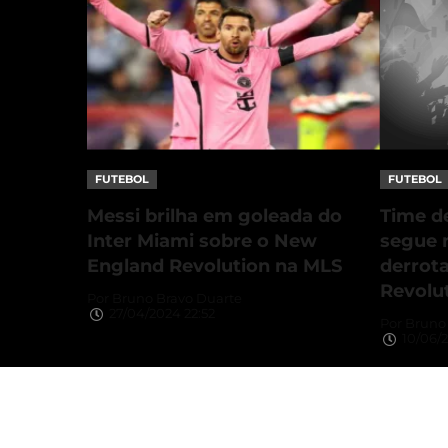
FUTEBOL
FUTEBOL
Messi brilha em goleada do
Time de
Inter Miami sobre o New
segue 
England Revolution na MLS
derrot
Revolu
Por
Bruno Bravo Duarte
27/04/2024 22:52
Por
Bruno 
10/06/2