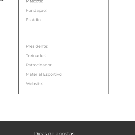
Mascote:
Fundação:
Estádio:
Presidente:
Treinador:
Patrocinador:
Material Esportivo:
Website:
Dicas de apostas