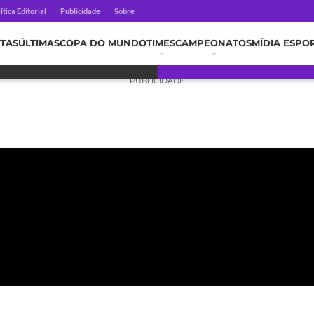
ítica Editorial
Publicidade
Sobre
TAS
ÚLTIMAS
COPA DO MUNDO
TIMES
CAMPEONATOS
MÍDIA ESPO
PUBLICIDADE