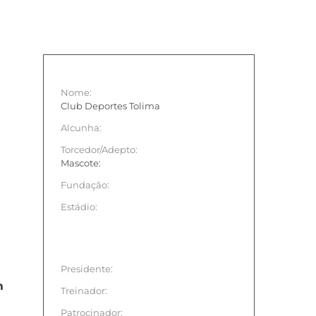
Nome:
Club Deportes Tolima
Alcunha:
Torcedor/Adepto:
Mascote:
Fundação:
Estádio:
Presidente:
m
Treinador:
Patrocinador: