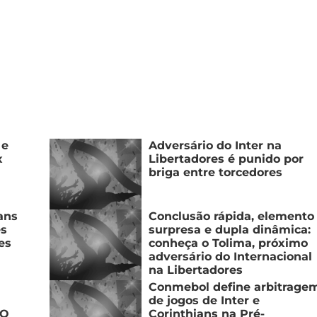
 e
Adversário do Inter na
x
Libertadores é punido por
briga entre torcedores
ans
Conclusão rápida, elemento
es
surpresa e dupla dinâmica:
es
conheça o Tolima, próximo
adversário do Internacional
na Libertadores
Conmebol define arbitrage
de jogos de Inter e
“O
Corinthians na Pré-