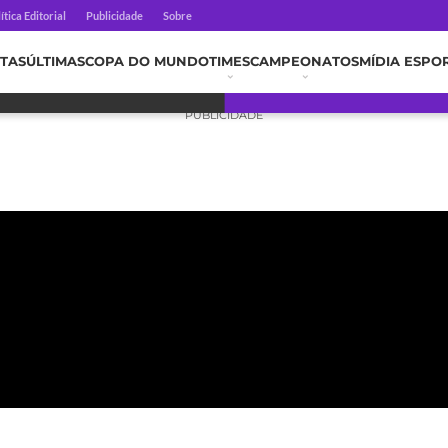
ítica Editorial
Publicidade
Sobre
TAS
ÚLTIMAS
COPA DO MUNDO
TIMES
CAMPEONATOS
MÍDIA ESPO
PUBLICIDADE