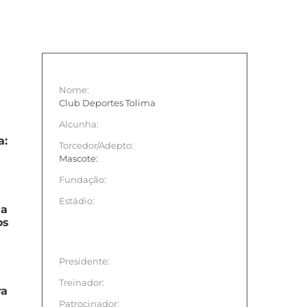
Nome:
Club Deportes Tolima
Alcunha:
a:
Torcedor/Adepto:
Mascote:
Fundação:
Estádio:
na
os
Presidente:
Treinador:
ra
Patrocinador: