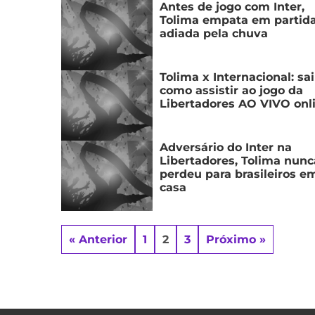
Antes de jogo com Inter,
Tolima empata em partid
adiada pela chuva
Tolima x Internacional: sa
como assistir ao jogo da
Libertadores AO VIVO onl
Adversário do Inter na
Libertadores, Tolima nunc
perdeu para brasileiros e
casa
« Anterior
1
2
3
Próximo »