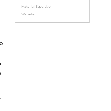
Material Esportivo:
Website:
VO
o
e
-