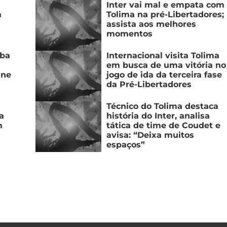
Inter vai mal e empata com
a
Tolima na pré-Libertadores;
assista aos melhores
momentos
iba
Internacional visita Tolima
em busca de uma vitória no
ine
jogo de ida da terceira fase
da Pré-Libertadores
Técnico do Tolima destaca
a
história do Inter, analisa
m
tática de time de Coudet e
avisa: “Deixa muitos
espaços”