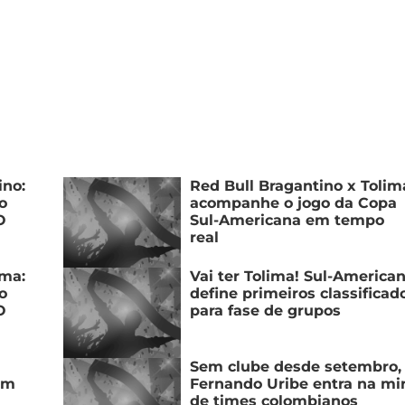
ino:
Red Bull Bragantino x Tolim
o
acompanhe o jogo da Copa
O
Sul-Americana em tempo
real
ima:
Vai ter Tolima! Sul-America
o
define primeiros classificad
O
para fase de grupos
Sem clube desde setembro,
om
Fernando Uribe entra na mi
de times colombianos