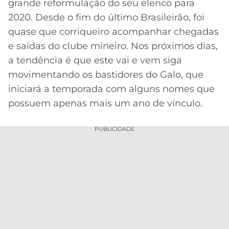
grande reformulação do seu elenco para
Acesse o perfil do autor
MERCADO
CÓDIGO
CORINTHIANS
2020. Desde o fim do último Brasileirão, foi
no Twitter
DA
DE
LIBERTADORES
quase que corriqueiro acompanhar chegadas
BOLA
INDICAÇÃO
SÃO
e saídas do clube mineiro. Nos próximos dias,
BET365
PAULO
COPA
a tendência é que este vai e vem siga
PALPITES
DO
movimentando os bastidores do Galo, que
CÓDIGO
BRASIL
SANTOS
iniciará a temporada com alguns nomes que
BETANO
possuem apenas mais um ano de vínculo.
PREMIER
FLAMENGO
MELHORES
LEAGUE
APPS
PUBLICIDADE
DE
FLUMINENSE
COPA
APOSTAS
SUL-
BOTAFOGO
AMERICANA
CASSINOS
ONLINE
VASCO
LIGA
DOS
MELHORES
CAMPEÕES
INTERNACIONAL