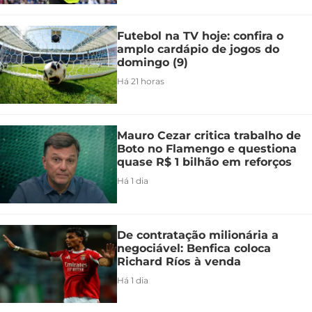
Futebol na TV hoje: confira o
amplo cardápio de jogos do
domingo (9)
Há 21 horas
Mauro Cezar critica trabalho de
Boto no Flamengo e questiona
quase R$ 1 bilhão em reforços
Há 1 dia
De contratação milionária a
negociável: Benfica coloca
Richard Ríos à venda
Há 1 dia