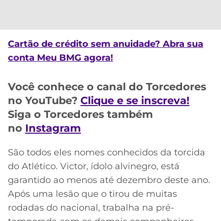
CASSINOS
ONLINE
LALIGA
2026
GRÊMIO
Cartão de crédito sem anuidade? Abra sua
ATLÉTICO
conta Meu BMG agora!
MG
Você conhece o canal do Torcedores
CRUZEIRO
no YouTube?
Clique e se inscreva!
Siga o Torcedores também
no
Instagram
São todos eles nomes conhecidos da torcida
do Atlético. Victor, ídolo alvinegro, está
garantido ao menos até dezembro deste ano.
Após uma lesão que o tirou de muitas
rodadas do nacional, trabalha na pré-