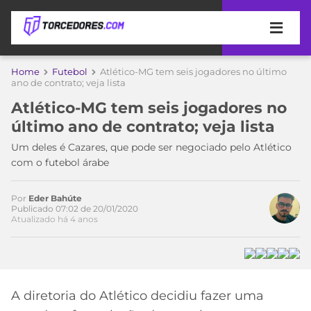
APOSTAS
Home
Futebol
Atlético-MG tem seis jogadores no último
ano de contrato; veja lista
ÚLTIMAS
DICAS
Atlético-MG tem seis jogadores no
DE
último ano de contrato; veja lista
APOSTA
COPA
Um deles é Cazares, que pode ser negociado pelo Atlético
DO
com o futebol árabe
MUNDO
MELHORES
SITES
DE
Por
Eder Bahúte
TIMES
Publicado 07:02 de 20/01/2020
APOSTAS
Atualizado há 4 anos
2026
CAMPEONATOS
MEU
TIME
CÓDIGO
MÍDIA
PROMOCIONAL
BRASILEIRÃO
ESPORTIVA
BETBOOM
PALMEIRAS
SÉRIE
A diretoria do Atlético decidiu fazer uma
A