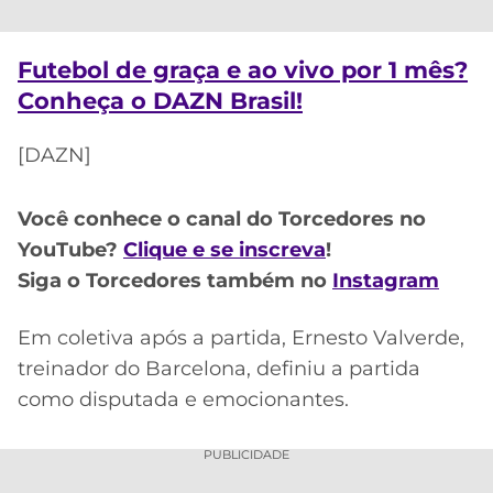
CASSINOS
ONLINE
LALIGA
2026
GRÊMIO
Futebol de graça e ao vivo por 1 mês?
Conheça o DAZN Brasil!
ATLÉTICO
MG
[DAZN]
CRUZEIRO
Você conhece o canal do Torcedores no
YouTube?
Clique e se inscreva
!
Siga o Torcedores também no
Instagram
Em coletiva após a partida, Ernesto Valverde,
treinador do Barcelona, definiu a partida
como disputada e emocionantes.
PUBLICIDADE