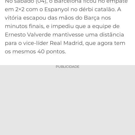
No sábado (04), o Barcelona ficou no empate
em 2×2 com o Espanyol no dérbi catalão. A
MERCADO
CÓDIGO
CORINTHIANS
DA
DE
LIBERTADORES
vitória escapou das mãos do Barça nos
BOLA
INDICAÇÃO
minutos finais, e impediu que a equipe de
SÃO
BET365
PAULO
COPA
Ernesto Valverde mantivesse uma distância
PALPITES
DO
para o vice-líder Real Madrid, que agora tem
CÓDIGO
BRASIL
SANTOS
os mesmos 40 pontos.
BETANO
PREMIER
FLAMENGO
PUBLICIDADE
MELHORES
LEAGUE
APPS
DE
FLUMINENSE
COPA
APOSTAS
SUL-
BOTAFOGO
AMERICANA
CASSINOS
ONLINE
VASCO
LIGA
DOS
MELHORES
CAMPEÕES
INTERNACIONAL