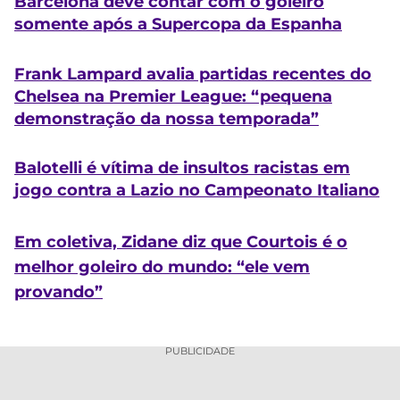
Barcelona deve contar com o goleiro
somente após a Supercopa da Espanha
Frank Lampard avalia partidas recentes do
Chelsea na Premier League: “pequena
demonstração da nossa temporada”
Balotelli é vítima de insultos racistas em
jogo contra a Lazio no Campeonato Italiano
Em coletiva, Zidane diz que Courtois é o
melhor goleiro do mundo: “ele vem
provando”
PUBLICIDADE