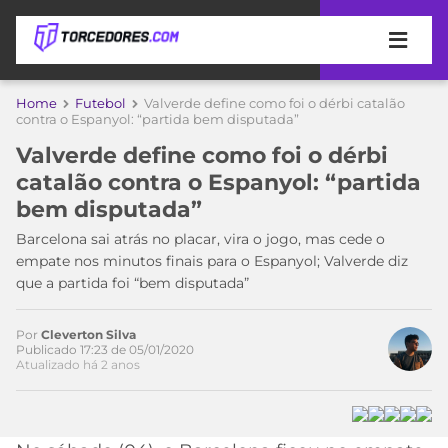
APOSTAS
Home
Futebol
Valverde define como foi o dérbi catalão
Acesse o perfil do autor
contra o Espanyol: “partida bem disputada”
ÚLTIMAS
DICAS
no Twitter
Valverde define como foi o dérbi
DE
catalão contra o Espanyol: “partida
APOSTA
COPA
bem disputada”
DO
MUNDO
MELHORES
Barcelona sai atrás no placar, vira o jogo, mas cede o
SITES
empate nos minutos finais para o Espanyol; Valverde diz
DE
que a partida foi “bem disputada”
TIMES
APOSTAS
2026
Por
Cleverton Silva
CAMPEONATOS
MEU
Publicado 17:23 de 05/01/2020
Atualizado há 2 anos
TIME
CÓDIGO
MÍDIA
PROMOCIONAL
BRASILEIRÃO
ESPORTIVA
BETBOOM
PALMEIRAS
SÉRIE
A