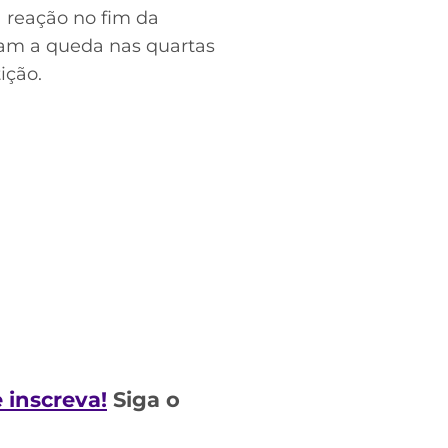
a reação no fim da
ram a queda nas quartas
ição.
e inscreva!
Siga o