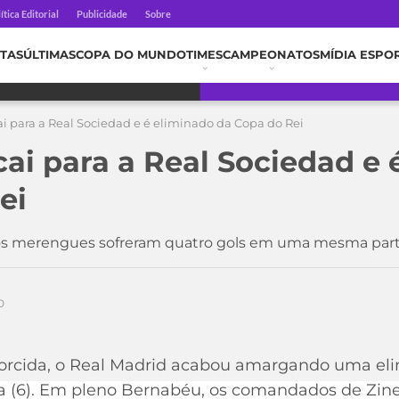
ítica Editorial
Publicidade
Sobre
TAS
ÚLTIMAS
COPA DO MUNDO
TIMES
CAMPEONATOS
MÍDIA ESPO
ai para a Real Sociedad e é eliminado da Copa do Rei
cai para a Real Sociedad e 
ei
ue os merengues sofreram quatro gols em uma mesma par
0
torcida, o Real Madrid acabou amargando uma el
ta (6). Em pleno Bernabéu, os comandados de Zin