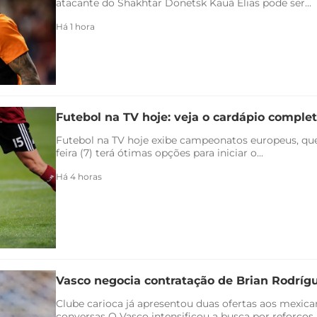
atacante do Shakhtar Donetsk Kauã Elias pode ser...
Há 1 hora
Futebol na TV hoje: veja o cardápio completo
Futebol na TV hoje exibe campeonatos europeus, qu
feira (7) terá ótimas opções para iniciar o...
Há 4 horas
Vasco negocia contratação de Brian Rodríg
Clube carioca já apresentou duas ofertas aos mexica
conversas O Vasco intensificou a busca por reforços..