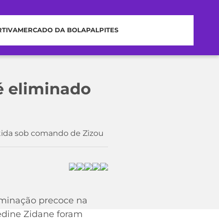
RTIVA
MERCADO DA BOLA
PALPITES
é eliminado
tida sob comando de Zizou
iminação precoce na
edine Zidane foram