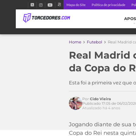
Mapa do Site
Política de privacidade
Pol
APOS
Home
Futebol
Real Madrid c
Real Madrid 
da Copa do R
Esta foi a primeira vez q
Por
Cido Vieira
Publicado 17:05 de 06/02/202
Atualizado há 4 anos
Acesse o perfil do autor
Jogando diante de sua 
no Twitter
Copa do Rei nesta quin