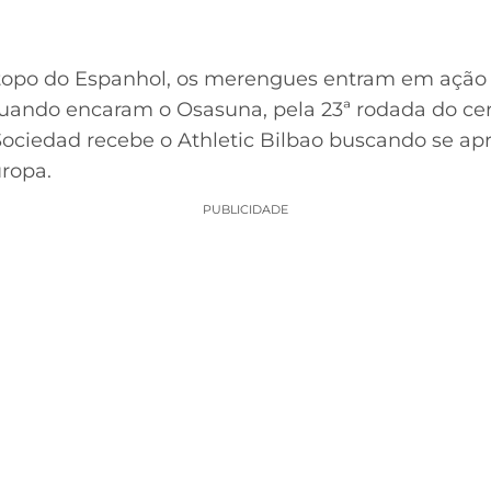
topo do Espanhol, os merengues entram em açã
), quando encaram o Osasuna, pela 23ª rodada do 
l Sociedad recebe o Athletic Bilbao buscando se a
uropa.
PUBLICIDADE