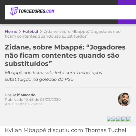
APOSTAS
Home
Futebol
Zidane, sobre Mbappé: “Jogadores não
Acesse o perfil do autor
ficam contentes quando são substituídos”
ÚLTIMAS
DICAS
no Twitter
Zidane, sobre Mbappé: “Jogadores
DE
não ficam contentes quando são
APOSTA
COPA
substituídos”
DO
MUNDO
MELHORES
Mbappé não ficou satisfeito com Tuchel após
SITES
substituição na goleado do PSG
DE
TIMES
APOSTAS
Por
Jeff Macedo
2026
Publicado 10:48 de 05/02/2020
Atualizado há 2 anos
CAMPEONATOS
MEU
TIME
CÓDIGO
MÍDIA
PROMOCIONAL
BRASILEIRÃO
ESPORTIVA
BETBOOM
PALMEIRAS
SÉRIE
Kylian Mbappé discutiu com Thomas Tuchel
A