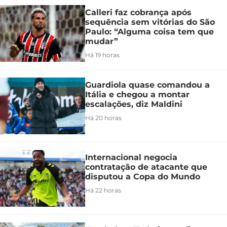
Calleri faz cobrança após
sequência sem vitórias do São
Paulo: “Alguma coisa tem que
mudar”
Há 19 horas
Guardiola quase comandou a
Itália e chegou a montar
escalações, diz Maldini
Há 20 horas
Internacional negocia
contratação de atacante que
disputou a Copa do Mundo
Há 22 horas