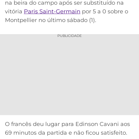
na beira do campo após ser substituído na
MERCADO
CÓDIGO
CORINTHIANS
vitória
Paris Saint-Germain
por 5 a 0 sobre o
DA
DE
LIBERTADORES
Montpellier no último sábado (1).
BOLA
INDICAÇÃO
SÃO
BET365
PAULO
COPA
PUBLICIDADE
PALPITES
DO
CÓDIGO
BRASIL
SANTOS
BETANO
PREMIER
FLAMENGO
MELHORES
LEAGUE
APPS
DE
FLUMINENSE
COPA
APOSTAS
SUL-
BOTAFOGO
AMERICANA
CASSINOS
ONLINE
VASCO
LIGA
O francês deu lugar para Edinson Cavani aos
DOS
MELHORES
CAMPEÕES
69 minutos da partida e não ficou satisfeito.
INTERNACIONAL