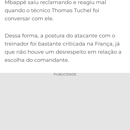
CASSINOS
Mbappé saiu reclamando e reagiu mal
ONLINE
LALIGA
quando o técnico Thomas Tuchel foi
2026
GRÊMIO
conversar com ele.
ATLÉTICO
Dessa forma, a postura do atacante com o
MG
treinador foi bastante criticada na França, já
CRUZEIRO
que não houve um desrespeito em relação a
escolha do comandante.
PUBLICIDADE