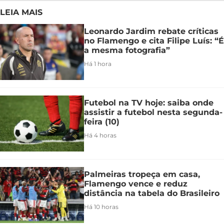
LEIA MAIS
Leonardo Jardim rebate críticas
no Flamengo e cita Filipe Luís: “É
a mesma fotografia”
Há 1 hora
Futebol na TV hoje: saiba onde
assistir a futebol nesta segunda-
feira (10)
Há 4 horas
Palmeiras tropeça em casa,
Flamengo vence e reduz
distância na tabela do Brasileiro
Há 10 horas