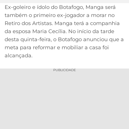
Ex-goleiro e ídolo do Botafogo, Manga será
MERCADO
CÓDIGO
CORINTHIANS
também o primeiro ex-jogador a morar no
DA
DE
LIBERTADORES
BOLA
INDICAÇÃO
Retiro dos Artistas. Manga terá a companhia
SÃO
BET365
da esposa Maria Cecília. No início da tarde
PAULO
COPA
PALPITES
DO
desta quinta-feira, o Botafogo anunciou que a
CÓDIGO
BRASIL
SANTOS
meta para reformar e mobiliar a casa foi
BETANO
alcançada.
PREMIER
FLAMENGO
MELHORES
LEAGUE
PUBLICIDADE
APPS
DE
FLUMINENSE
COPA
APOSTAS
SUL-
BOTAFOGO
AMERICANA
CASSINOS
ONLINE
VASCO
LIGA
DOS
MELHORES
CAMPEÕES
INTERNACIONAL