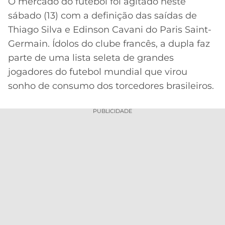
O mercado do futebol foi agitado neste
sábado (13) com a definição das saídas de
MERCADO
CÓDIGO
CORINTHIANS
DA
DE
LIBERTADORES
Thiago Silva e Edinson Cavani do Paris Saint-
BOLA
INDICAÇÃO
Germain. Ídolos do clube francês, a dupla faz
SÃO
BET365
PAULO
COPA
parte de uma lista seleta de grandes
PALPITES
DO
jogadores do futebol mundial que virou
CÓDIGO
BRASIL
SANTOS
sonho de consumo dos torcedores brasileiros.
BETANO
PREMIER
FLAMENGO
PUBLICIDADE
MELHORES
LEAGUE
APPS
DE
FLUMINENSE
COPA
APOSTAS
SUL-
BOTAFOGO
AMERICANA
CASSINOS
ONLINE
VASCO
LIGA
DOS
MELHORES
CAMPEÕES
INTERNACIONAL