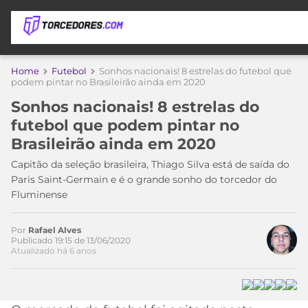
APOSTAS
Home
Futebol
Sonhos nacionais! 8 estrelas do futebol que
podem pintar no Brasileirão ainda em 2020
ÚLTIMAS
DICAS
Sonhos nacionais! 8 estrelas do
DE
futebol que podem pintar no
APOSTA
COPA
Brasileirão ainda em 2020
DO
MUNDO
MELHORES
Capitão da seleção brasileira, Thiago Silva está de saída do
SITES
Paris Saint-Germain e é o grande sonho do torcedor do
DE
Fluminense
TIMES
APOSTAS
2026
Por
Rafael Alves
CAMPEONATOS
MEU
Publicado 19:15 de 13/06/2020
Atualizado há 6 anos
TIME
CÓDIGO
MÍDIA
PROMOCIONAL
BRASILEIRÃO
ESPORTIVA
BETBOOM
PALMEIRAS
SÉRIE
A