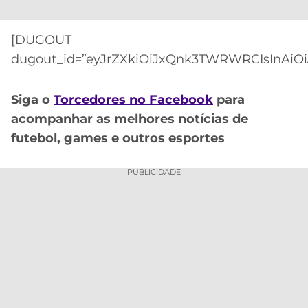
CASSINOS
ONLINE
LALIGA
2026
GRÊMIO
[DUGOUT
dugout_id=”eyJrZXkiOiJxQnk3TWRWRCIsInAiOi
ATLÉTICO
MG
Siga o
Torcedores no Facebook
para
acompanhar as melhores notícias de
CRUZEIRO
futebol, games e outros esportes
PUBLICIDADE