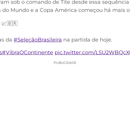
ram sob o comando de Tite desde essa sequência
pa do Mundo e a Copa América começou há mais
 📈🇧🇷
cas da
#SeleçãoBrasileira
na partida de hoje.
s
#VibraOContinente
pic.twitter.com/LSU2WBQcX
PUBLICIDADE