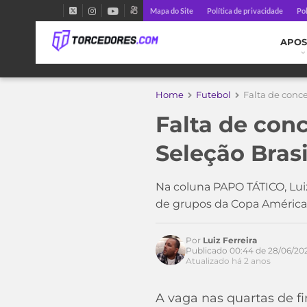
Mapa do Site
Política de privacidade
Pol
APOS
Home
Futebol
Falta de conc
Falta de con
Seleção Bras
Acesse o perfil do autor
Na coluna PAPO TÁTICO, Luiz 
no Twitter
de grupos da Copa América
Por
Luiz Ferreira
Publicado 00:44 de 28/06/20
Atualizado há 2 anos
A vaga nas quartas de f