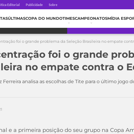
ítica Editorial
Publicidade
Sobre
TAS
ÚLTIMAS
COPA DO MUNDO
TIMES
CAMPEONATOS
MÍDIA ESPO
entração foi o grande problema da Seleção Brasileira no empate cont
centração foi o grande pro
ileira no empate contra o 
Ferreira analisa as escolhas de Tite para o último jogo 
21
inal e a primeira posição do seu grupo na Copa A