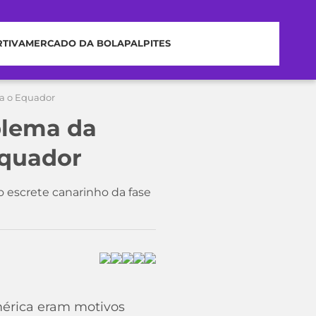
RTIVA
MERCADO DA BOLA
PALPITES
ra o Equador
blema da
Equador
do escrete canarinho da fase
mérica eram motivos