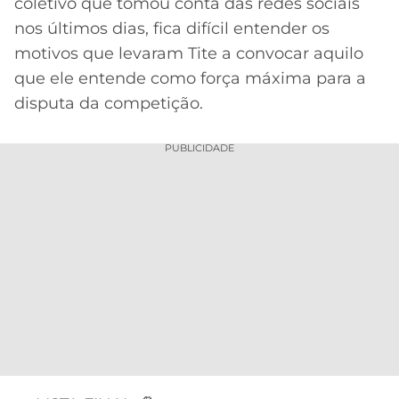
CASSINOS
coletivo que tomou conta das redes sociais
ONLINE
nos últimos dias, fica difícil entender os
LALIGA
2026
GRÊMIO
motivos que levaram Tite a convocar aquilo
que ele entende como força máxima para a
ATLÉTICO
disputa da competição.
MG
PUBLICIDADE
CRUZEIRO