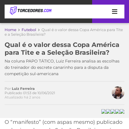
APOSTAS
Home
Futebol
Qual é o valor dessa Copa América para Tite
e a Seleção Brasileira?
ÚLTIMAS
DICAS
Qual é o valor dessa Copa América
DE
para Tite e a Seleção Brasileira?
APOSTA
COPA
Na coluna PAPO TÁTICO, Luiz Ferreira analisa as escolhas
DO
do treinador do escrete canarinho para a disputa da
MUNDO
MELHORES
competição sul-americana
SITES
DE
TIMES
Acesse o perfil do autor
APOSTAS
Por
Luiz Ferreira
no Twitter
Publicado 01:53 de 10/06/2021
2026
Atualizado há 2 anos
CAMPEONATOS
MEU
TIME
CÓDIGO
MÍDIA
PROMOCIONAL
BRASILEIRÃO
O “manifesto” (com aspas mesmo) publicado
ESPORTIVA
BETBOOM
PALMEIRAS
SÉRIE
A