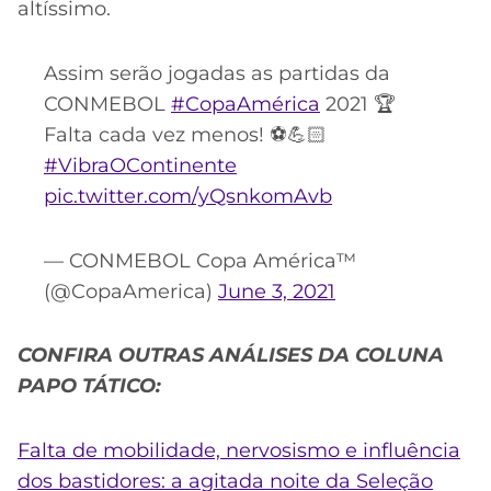
altíssimo.
Assim serão jogadas as partidas da
CONMEBOL
#CopaAmérica
2021 🏆
Falta cada vez menos! ⚽💪🏻​
#VibraOContinente
pic.twitter.com/yQsnkomAvb
— CONMEBOL Copa América™️
(@CopaAmerica)
June 3, 2021
CONFIRA OUTRAS ANÁLISES DA COLUNA
PAPO TÁTICO:
Falta de mobilidade, nervosismo e influência
dos bastidores: a agitada noite da Seleção