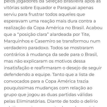
pelos jogadores da Seleção Brasileira após as
vitórias sobre Equador e Paraguai apenas
MERCADO
CÓDIGO
CORINTHIANS
DA
DE
LIBERTADORES
serviu para frustrar todos aqueles que
BOLA
INDICAÇÃO
SÃO
esperavam uma reação mais dura contra a
BET365
PAULO
COPA
realização da Copa América no Brasil. Acabou
PALPITES
DO
que a “posição clara” alardeada por Tite,
CÓDIGO
BRASIL
SANTOS
Marquinhos e Casemiro se transformou num
BETANO
verdadeiro paradoxo. Todos se mostraram
PREMIER
FLAMENGO
contrários à mudança da sede para o Brasil,
MELHORES
LEAGUE
APPS
mas não explicaram os motivos dessa
DE
FLUMINENSE
insatisfação e reafirmaram o desejo de seguir
COPA
APOSTAS
SUL-
defendendo a equipe. Tanto que a lista de
BOTAFOGO
AMERICANA
convocados para a Copa América trazia
CASSINOS
pouquíssimas mudanças com relação ao
ONLINE
VASCO
LIGA
grupo que jogou as duas partidas válidas
DOS
pelas Eliminatórias. Diante de todo o delírio
MELHORES
CAMPEÕES
INTERNACIONAL