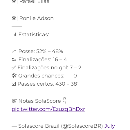
⚽️| Rafael Elias
⚽️| Roni e Adson
——
📊 Estatísticas:
📈 Posse: 52% – 48%
👟 Finalizações: 16 – 4
✅ Finalizações no gol: 7 – 2
🛠 Grandes chances: 1 – 0
☑️ Passes certos: 430 – 381
💯 Notas SofaScore 👇
pic.twitter.com/EzuzqBhDxr
— Sofascore Brazil (@SofascoreBR)
July