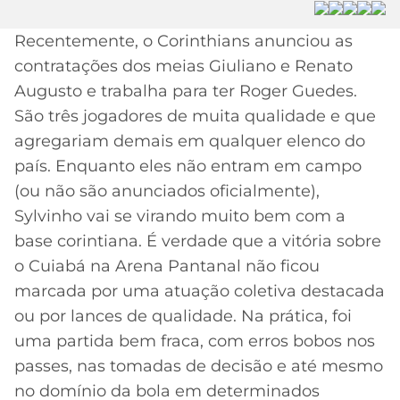
MERCADO
CÓDIGO
CORINTHIANS
Recentemente, o Corinthians anunciou as
DA
DE
LIBERTADORES
contratações dos meias Giuliano e Renato
BOLA
INDICAÇÃO
SÃO
BET365
Augusto e trabalha para ter Roger Guedes.
PAULO
COPA
São três jogadores de muita qualidade e que
PALPITES
DO
CÓDIGO
BRASIL
agregariam demais em qualquer elenco do
SANTOS
BETANO
país. Enquanto eles não entram em campo
PREMIER
(ou não são anunciados oficialmente),
FLAMENGO
MELHORES
LEAGUE
Sylvinho vai se virando muito bem com a
APPS
base corintiana. É verdade que a vitória sobre
DE
FLUMINENSE
COPA
APOSTAS
o Cuiabá na Arena Pantanal não ficou
SUL-
marcada por uma atuação coletiva destacada
BOTAFOGO
AMERICANA
CASSINOS
ou por lances de qualidade. Na prática, foi
ONLINE
uma partida bem fraca, com erros bobos nos
VASCO
LIGA
DOS
passes, nas tomadas de decisão e até mesmo
MELHORES
CAMPEÕES
no domínio da bola em determinados
INTERNACIONAL