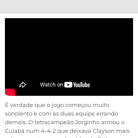
É verdade que o jogo começou muito
sonolento e com as duas equipe errando
demais. O tetracampeão Jorginho armou o
Cuiabá num 4-4-2 que deixava Clayson mais