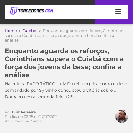
APOSTAS
Home
Futebol
Enquanto aguarda os reforços, Corinthians
supera o Cuiabá com a força dos jovens da base; confira a
análise
ÚLTIMAS
DICAS
DE
Enquanto aguarda os reforços,
APOSTA
COPA
Corinthians supera o Cuiabá com a
DO
força dos jovens da base; confira a
MUNDO
MELHORES
análise
SITES
DE
Na coluna PAPO TÁTICO, Luiz Ferreira explica como o time
TIMES
Acesse o perfil do autor
APOSTAS
comandado por Sylvinho conquistou a vitória sobre o
no Twitter
2026
Dourado nesta segunda-feira (26)
CAMPEONATOS
MEU
TIME
Por
Luiz Ferreira
CÓDIGO
Publicado 02:35 de 27/07/2021
MÍDIA
PROMOCIONAL
BRASILEIRÃO
Atualizado há 2 anos
ESPORTIVA
BETBOOM
PALMEIRAS
SÉRIE
A