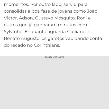
CASSINOS
momentos. Por outro lado, serviu para
ONLINE
LALIGA
consolidar a boa fase de jovens como João
2026
GRÊMIO
Victor, Adson, Gustavo Mosquito, Roni e
ATLÉTICO
outros que já ganharam minutos com
MG
Sylvinho. Enquanto aguarda Giuliano e
Renato Augusto, os garotos vão dando conta
CRUZEIRO
do recado no Corinthians.
PUBLICIDADE