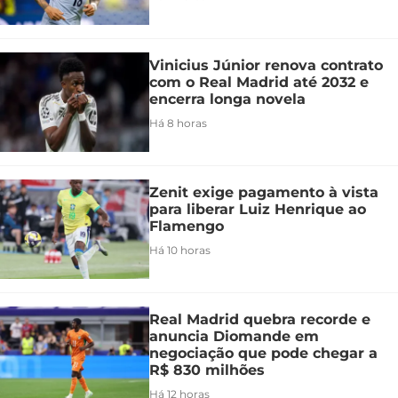
Vinicius Júnior renova contrato
com o Real Madrid até 2032 e
encerra longa novela
Há 8 horas
Zenit exige pagamento à vista
para liberar Luiz Henrique ao
Flamengo
Há 10 horas
Real Madrid quebra recorde e
anuncia Diomande em
negociação que pode chegar a
R$ 830 milhões
Há 12 horas