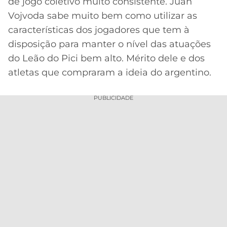
CASSINOS
de jogo coletivo muito consistente. Juan
ONLINE
Vojvoda sabe muito bem como utilizar as
LALIGA
2026
GRÊMIO
características dos jogadores que tem à
disposição para manter o nível das atuações
ATLÉTICO
do Leão do Pici bem alto. Mérito dele e dos
MG
atletas que compraram a ideia do argentino.
CRUZEIRO
PUBLICIDADE