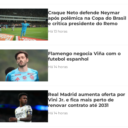
Craque Neto defende Neymar
após polêmica na Copa do Brasil
e critica presidente do Remo
Há 13 horas
Flamengo negocia Viña com o
futebol espanhol
Há 14 horas
Real Madrid aumenta oferta por
Vini Jr. e fica mais perto de
renovar contrato até 2031
Há 14 horas