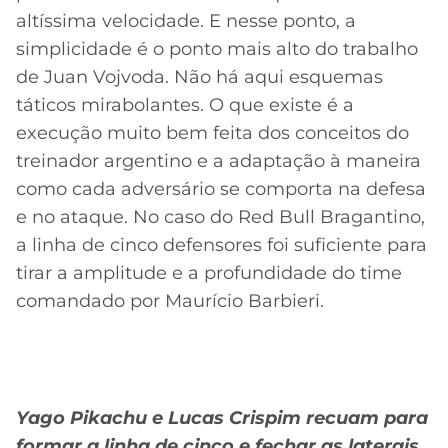
altíssima velocidade. E nesse ponto, a
simplicidade é o ponto mais alto do trabalho
de Juan Vojvoda. Não há aqui esquemas
táticos mirabolantes. O que existe é a
execução muito bem feita dos conceitos do
treinador argentino e a adaptação à maneira
como cada adversário se comporta na defesa
e no ataque. No caso do Red Bull Bragantino,
a linha de cinco defensores foi suficiente para
tirar a amplitude e a profundidade do time
comandado por Maurício Barbieri.
Yago Pikachu e Lucas Crispim recuam para
formar a linha de cinco e fechar as laterais