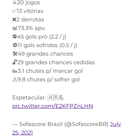
⚔️20 jogos
✅13 vitórias
❌2 derrotas
📊73.3% apv.
⚽️45 gols pró (2.2 / j)
🚫11 gols sofridos (0.5 / j)
🛠49 grandes chances
🔓29 grandes chances cedidas
👟3.1 chutes p/ marcar gol
⚠️9.8 chutes p/ sofrer gol
Espetacular. 🇦🇷💪
pic.twitter.com/E2KFPZnLHN
— Sofascore Brazil (@SofascoreBR)
July
25, 2021