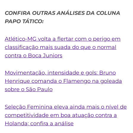
CONFIRA OUTRAS ANÁLISES DA COLUNA
PAPO TÁTICO:
Atlético-MG volta a flertar com o perigo em
classificação mais suada do que o normal
contra o Boca Juniors
Movimentação, intensidade e gols: Bruno
Henrique comanda o Flamengo na goleada
sobre o São Paulo
Seleção Feminina eleva ainda mais o nível de
competitividade em boa atuação contra a
Holanda; confira a análise