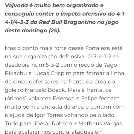
Vojvoda é muito bem organizado e
conseguiu conter o ímpeto ofensivo do 4-1-
4-1/4-3-3 do Red Bull Bragantino no jogo
deste domingo (25).
Mas o ponto mais forte desse Fortaleza está
na sua organização defensiva. O 3-4-1-2 se
desdobra num 5-3-2 com o recuo de Yago
Pikachu e Lucas Crispim para formar a linha
de cinco defensores na frente da área do
goleiro Marcelo Boeck. Mais à frente, os
(ótimos) volantes Éderson e Felipe fecham
muito bem a entrada da área e contam com
a ajuda de Igor Torres voltando pelo lado.
Tudo para liberar Robson e Matheus Vargas
para acelerar nos contra-ataques em