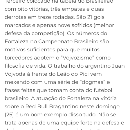
Terceiro colocado na tabela do Brasileirão
com oito vitórias, três empates e duas
MERCADO
CÓDIGO
CORINTHIANS
DA
DE
LIBERTADORES
derrotas em treze rodadas. São 21 gols
BOLA
INDICAÇÃO
marcados e apenas nove sofridos (melhor
SÃO
BET365
PAULO
COPA
defesa da competição). Os números do
PALPITES
DO
Fortaleza no Campeonato Brasileiro são
CÓDIGO
BRASIL
SANTOS
motivos suficientes para que muitos
BETANO
torcedores adotem o “Vojvozismo” como
PREMIER
FLAMENGO
filosofia de vida. O trabalho do argentino Juan
MELHORES
LEAGUE
APPS
Vojvoda à frente do Leão do Pici vem
DE
FLUMINENSE
mexendo com uma série de “dogmas” e
COPA
APOSTAS
SUL-
frases feitas que tomam conta do futebol
BOTAFOGO
AMERICANA
brasileiro. A atuação do Fortaleza na vitória
CASSINOS
sobre o Red Bull Bragantino neste domingo
ONLINE
VASCO
LIGA
(25) é um bom exemplo disso tudo. Não se
DOS
trata apenas de uma equipe forte na defesa e
MELHORES
CAMPEÕES
INTERNACIONAL