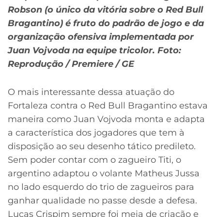
Robson (o único da vitória sobre o Red Bull
Bragantino) é fruto do padrão de jogo e da
organização ofensiva implementada por
Juan Vojvoda na equipe tricolor. Foto:
Reprodução / Premiere / GE
O mais interessante dessa atuação do
Fortaleza contra o Red Bull Bragantino estava
maneira como Juan Vojvoda monta e adapta
a característica dos jogadores que tem à
disposição ao seu desenho tático predileto.
Sem poder contar com o zagueiro Titi, o
argentino adaptou o volante Matheus Jussa
no lado esquerdo do trio de zagueiros para
ganhar qualidade no passe desde a defesa.
Lucas Crispim sempre foi meia de criação e