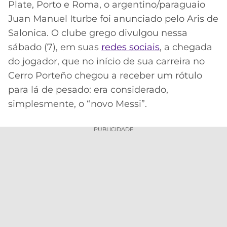
Plate, Porto e Roma, o argentino/paraguaio
MERCADO
CÓDIGO
CORINTHIANS
Juan Manuel Iturbe foi anunciado pelo Aris de
DA
DE
LIBERTADORES
Salonica. O clube grego divulgou nessa
BOLA
INDICAÇÃO
SÃO
sábado (7), em suas
redes sociais
, a chegada
BET365
PAULO
COPA
do jogador, que no início de sua carreira no
PALPITES
DO
Cerro Porteño chegou a receber um rótulo
CÓDIGO
BRASIL
SANTOS
BETANO
para lá de pesado: era considerado,
simplesmente, o “novo Messi”.
PREMIER
FLAMENGO
MELHORES
LEAGUE
APPS
PUBLICIDADE
DE
FLUMINENSE
COPA
APOSTAS
SUL-
BOTAFOGO
AMERICANA
CASSINOS
ONLINE
VASCO
LIGA
DOS
MELHORES
CAMPEÕES
INTERNACIONAL