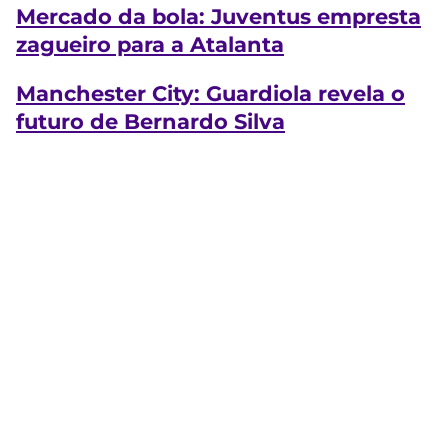
Mercado da bola: Juventus empresta
zagueiro para a Atalanta
Manchester City: Guardiola revela o
futuro de Bernardo Silva