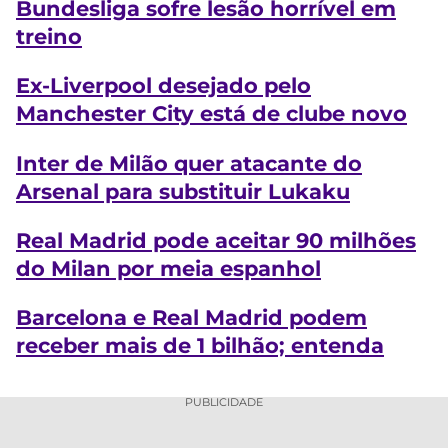
Bundesliga sofre lesão horrível em
treino
Ex-Liverpool desejado pelo
Manchester City está de clube novo
Inter de Milão quer atacante do
Arsenal para substituir Lukaku
Real Madrid pode aceitar 90 milhões
do Milan por meia espanhol
Barcelona e Real Madrid podem
receber mais de 1 bilhão; entenda
PUBLICIDADE