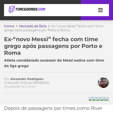
APOSTAS
Home
Mercado da Bola
Ex-“novo Messi” fecha com time
grego após passagens por Porto e Roma
ÚLTIMAS
DICAS
Ex-“novo Messi” fecha com time
DE
Acesse o perfil do autor
grego após passagens por Porto e
APOSTA
no Twitter
COPA
Roma
DO
MUNDO
MELHORES
Atleta considerado sucessor de Messi assina com time
SITES
da liga grega
DE
TIMES
APOSTAS
Por
Alexander Rodrigues
2026
Publicado 10:52 de 08/08/2021
Atualizado há 2 anos
CAMPEONATOS
MEU
TIME
CÓDIGO
MÍDIA
PROMOCIONAL
BRASILEIRÃO
ESPORTIVA
BETBOOM
PALMEIRAS
SÉRIE
Depois de passagens por times como River
A