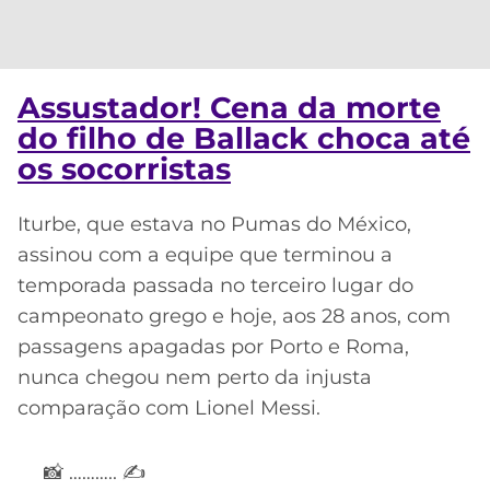
CASSINOS
ONLINE
LALIGA
2026
GRÊMIO
Assustador! Cena da morte
ATLÉTICO
do filho de Ballack choca até
MG
os socorristas
CRUZEIRO
Iturbe, que estava no Pumas do México,
assinou com a equipe que terminou a
temporada passada no terceiro lugar do
campeonato grego e hoje, aos 28 anos, com
passagens apagadas por Porto e Roma,
nunca chegou nem perto da injusta
comparação com Lionel Messi.
📸 ……….. ✍