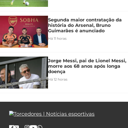
Segunda maior contratação da
história do Arsenal, Bruno
Guimarães é anunciado
Há 11 horas
Jorge Messi, pai de Lionel Messi,
morre aos 68 anos após longa
doença
Há 12 horas