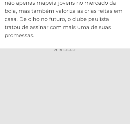
não apenas mapeia jovens no mercado da
Acesse o perfil do autor
MERCADO
CÓDIGO
CORINTHIANS
no Twitter
bola, mas também valoriza as crias feitas em
DA
DE
LIBERTADORES
casa. De olho no futuro, o clube paulista
BOLA
INDICAÇÃO
SÃO
tratou de assinar com mais uma de suas
BET365
PAULO
COPA
promessas.
PALPITES
DO
CÓDIGO
BRASIL
SANTOS
BETANO
PUBLICIDADE
PREMIER
FLAMENGO
MELHORES
LEAGUE
APPS
DE
FLUMINENSE
COPA
APOSTAS
SUL-
BOTAFOGO
AMERICANA
CASSINOS
ONLINE
VASCO
LIGA
DOS
MELHORES
CAMPEÕES
INTERNACIONAL