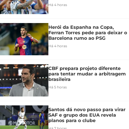
Há 4 horas
Herói da Espanha na Copa,
Ferran Torres pede para deixar o
Barcelona rumo ao PSG
Há 4 horas
CBF prepara projeto diferente
para tentar mudar a arbitragem
brasileira
Há 5 horas
Santos dá novo passo para virar
SAF e grupo dos EUA revela
planos para o clube
Há 7 horas