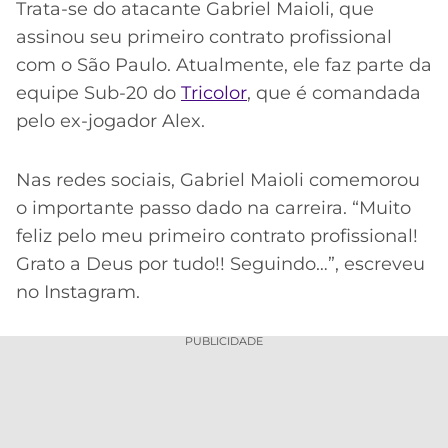
CASSINOS
Trata-se do atacante Gabriel Maioli, que
ONLINE
LALIGA
assinou seu primeiro contrato profissional
2026
GRÊMIO
com o São Paulo. Atualmente, ele faz parte da
equipe Sub-20 do
Tricolor
, que é comandada
ATLÉTICO
pelo ex-jogador Alex.
MG
CRUZEIRO
Nas redes sociais, Gabriel Maioli comemorou
o importante passo dado na carreira. “Muito
feliz pelo meu primeiro contrato profissional!
Grato a Deus por tudo!! Seguindo…”, escreveu
no Instagram.
PUBLICIDADE