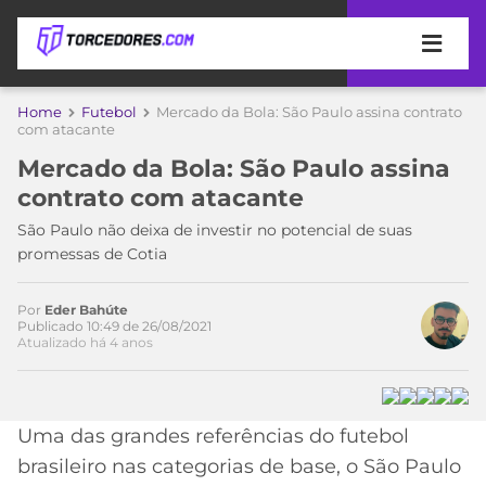
APOSTAS
Home
Futebol
Mercado da Bola: São Paulo assina contrato
com atacante
ÚLTIMAS
DICAS
Mercado da Bola: São Paulo assina
DE
contrato com atacante
APOSTA
COPA
São Paulo não deixa de investir no potencial de suas
DO
promessas de Cotia
MUNDO
MELHORES
SITES
DE
Por
Eder Bahúte
TIMES
Publicado 10:49 de 26/08/2021
APOSTAS
Atualizado há 4 anos
2026
CAMPEONATOS
MEU
TIME
CÓDIGO
Uma das grandes referências do futebol
MÍDIA
PROMOCIONAL
BRASILEIRÃO
ESPORTIVA
BETBOOM
PALMEIRAS
SÉRIE
brasileiro nas categorias de base, o São Paulo
A