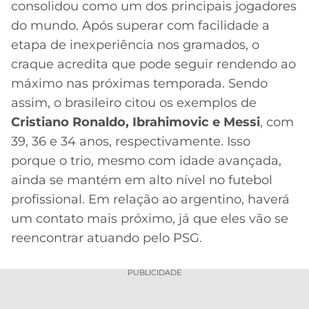
consolidou como um dos principais jogadores
MERCADO
CÓDIGO
CORINTHIANS
do mundo. Após superar com facilidade a
DA
DE
LIBERTADORES
etapa de inexperiência nos gramados, o
BOLA
INDICAÇÃO
SÃO
craque acredita que pode seguir rendendo ao
BET365
PAULO
COPA
máximo nas próximas temporada. Sendo
PALPITES
DO
assim, o brasileiro citou os exemplos de
CÓDIGO
BRASIL
SANTOS
BETANO
Cristiano Ronaldo, Ibrahimovic e Messi
, com
39, 36 e 34 anos, respectivamente. Isso
PREMIER
FLAMENGO
MELHORES
LEAGUE
porque o trio, mesmo com idade avançada,
APPS
ainda se mantém em alto nível no futebol
DE
FLUMINENSE
COPA
profissional. Em relação ao argentino, haverá
APOSTAS
SUL-
um contato mais próximo, já que eles vão se
BOTAFOGO
AMERICANA
reencontrar atuando pelo PSG.
CASSINOS
ONLINE
VASCO
LIGA
PUBLICIDADE
DOS
MELHORES
CAMPEÕES
INTERNACIONAL