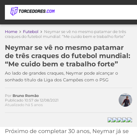
APOSTAS
Home
Futebol
Neymar se vê no mesmo patamar de três
craques do futebol mundial: “Me cuido bem e trabalho forte”
ÚLTIMAS
DICAS
Neymar se vê no mesmo patamar
DE
de três craques do futebol mundial:
APOSTA
COPA
“Me cuido bem e trabalho forte”
DO
MUNDO
MELHORES
Ao lado de grandes craques, Neymar pode alcançar o
SITES
sonhado título da Liga dos Campões com o PSG
DE
TIMES
APOSTAS
Por
Bruno Romão
2026
Publicado 10:57 de 12/08/2021
Atualizado há 5 anos
CAMPEONATOS
MEU
TIME
CÓDIGO
MÍDIA
PROMOCIONAL
BRASILEIRÃO
ESPORTIVA
BETBOOM
PALMEIRAS
SÉRIE
Próximo de completar 30 anos, Neymar já se
A