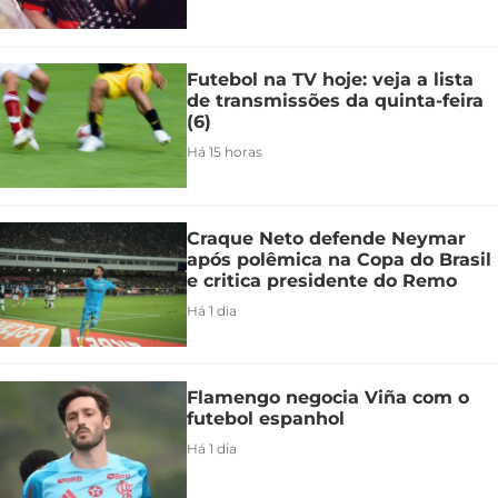
Futebol na TV hoje: veja a lista
de transmissões da quinta-feira
(6)
Há 15 horas
Craque Neto defende Neymar
após polêmica na Copa do Brasil
e critica presidente do Remo
Há 1 dia
Flamengo negocia Viña com o
futebol espanhol
Há 1 dia