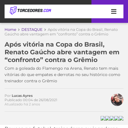
APOSTAS
Home
DESTAQUE
Após vitória na Copa do Brasil, Renato
Gaúcho abre vantagem em “confronto” contra o Grêmio
ÚLTIMAS
DICAS
Após vitória na Copa do Brasil,
DE
Renato Gaúcho abre vantagem em
APOSTA
COPA
“confronto” contra o Grêmio
DO
MUNDO
MELHORES
Com a goleada do Flamengo na Arena, Renato tem mais
SITES
vitórias do que empates e derrotas no seu histórico como
DE
treinador contra o Grêmio
TIMES
APOSTAS
2026
Por
Lucas Ayres
CAMPEONATOS
MEU
Publicado 00:04 de 26/08/2021
Atualizado há 2 anos
TIME
CÓDIGO
MÍDIA
PROMOCIONAL
BRASILEIRÃO
ESPORTIVA
BETBOOM
PALMEIRAS
SÉRIE
A