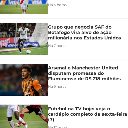
Há 4 horas
Grupo que negocia SAF do
Botafogo vira alvo de ação
milionária nos Estados Unidos
Há 7 horas
Arsenal e Manchester United
disputam promessa do
Fluminense de R$ 218 milhões
Há 9 horas
Futebol na TV hoje: veja o
cardápio completo da sexta-feira
(7)
Há 12 horas