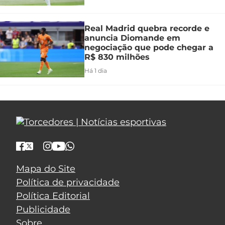
Real Madrid quebra recorde e
anuncia Diomande em
negociação que pode chegar a
R$ 830 milhões
Há 1 dia
Mapa do Site
Política de privacidade
Política Editorial
Publicidade
Sobre