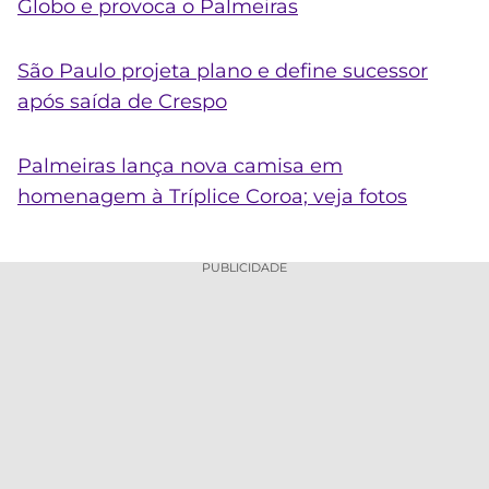
Globo e provoca o Palmeiras
São Paulo projeta plano e define sucessor
após saída de Crespo
Palmeiras lança nova camisa em
homenagem à Tríplice Coroa; veja fotos
PUBLICIDADE