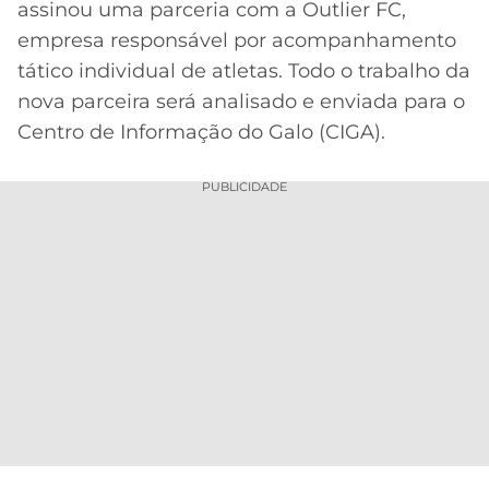
assinou uma parceria com a Outlier FC,
MERCADO
CÓDIGO
CORINTHIANS
empresa responsável por acompanhamento
DA
DE
LIBERTADORES
tático individual de atletas. Todo o trabalho da
BOLA
INDICAÇÃO
SÃO
nova parceira será analisado e enviada para o
BET365
PAULO
COPA
Centro de Informação do Galo (CIGA).
PALPITES
DO
CÓDIGO
BRASIL
SANTOS
PUBLICIDADE
BETANO
PREMIER
FLAMENGO
MELHORES
LEAGUE
APPS
DE
FLUMINENSE
COPA
APOSTAS
SUL-
BOTAFOGO
AMERICANA
CASSINOS
ONLINE
VASCO
LIGA
DOS
MELHORES
CAMPEÕES
INTERNACIONAL