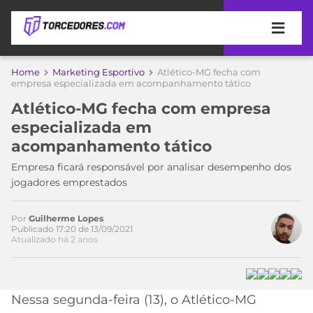
APOSTAS
Home
Marketing Esportivo
Atlético-MG fecha com
empresa especializada em acompanhamento tático
ÚLTIMAS
DICAS
Atlético-MG fecha com empresa
DE
Acesse o perfil do autor
especializada em
APOSTA
no Twitter
COPA
acompanhamento tático
DO
MUNDO
MELHORES
Empresa ficará responsável por analisar desempenho dos
SITES
jogadores emprestados
DE
TIMES
APOSTAS
Por
Guilherme Lopes
2026
Publicado 17:20 de 13/09/2021
Atualizado há 2 anos
CAMPEONATOS
MEU
TIME
CÓDIGO
MÍDIA
PROMOCIONAL
BRASILEIRÃO
ESPORTIVA
BETBOOM
PALMEIRAS
SÉRIE
Nessa segunda-feira (13), o Atlético-MG
A