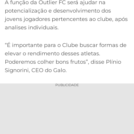
CASSINOS
A função da Outlier FC será ajudar na
ONLINE
LALIGA
potencialização e desenvolvimento dos
2026
GRÊMIO
jovens jogadores pertencentes ao clube, após
analises individuais.
ATLÉTICO
MG
“É importante para o Clube buscar formas de
CRUZEIRO
elevar o rendimento desses atletas.
Poderemos colher bons frutos”, disse Plínio
Signorini, CEO do Galo.
PUBLICIDADE