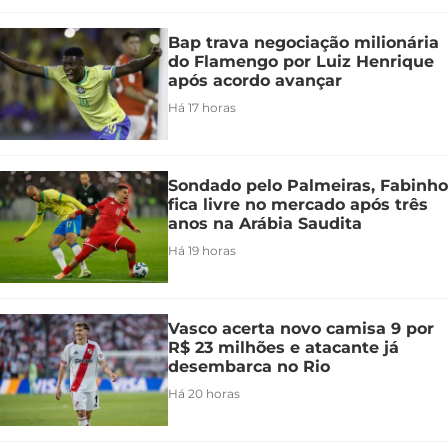
Bap trava negociação milionária
do Flamengo por Luiz Henrique
após acordo avançar
Há 17 horas
Sondado pelo Palmeiras, Fabinho
fica livre no mercado após três
anos na Arábia Saudita
Há 19 horas
Vasco acerta novo camisa 9 por
R$ 23 milhões e atacante já
desembarca no Rio
Há 20 horas