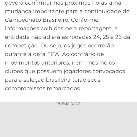
deverá confirmar nas próximas horas uma
MERCADO
CÓDIGO
CORINTHIANS
mudança importante para a continuidade do
DA
DE
LIBERTADORES
Campeonato Brasileiro. Conforme
BOLA
INDICAÇÃO
SÃO
informações colhidas pela reportagem, a
BET365
PAULO
COPA
entidade não adiará as rodadas 24, 25 e 26 da
PALPITES
DO
competição. Ou seja, os jogos ocorrerão
CÓDIGO
BRASIL
SANTOS
BETANO
durante a data FIFA. Ao contrário de
movimentos anteriores, nem mesmo os
PREMIER
FLAMENGO
MELHORES
LEAGUE
clubes que possuem jogadores convocados
APPS
para a seleção brasileira terão seus
DE
FLUMINENSE
COPA
compromissos remarcados.
APOSTAS
SUL-
BOTAFOGO
AMERICANA
PUBLICIDADE
CASSINOS
ONLINE
VASCO
LIGA
DOS
MELHORES
CAMPEÕES
INTERNACIONAL