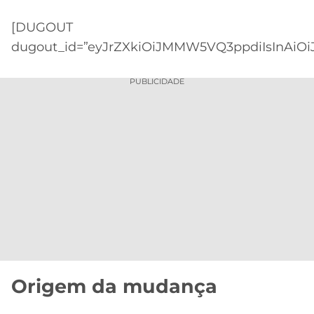
[DUGOUT
dugout_id=”eyJrZXkiOiJMMW5VQ3ppdiIsInAiOiJ
PUBLICIDADE
Origem da mudança