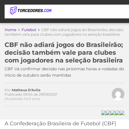
APOSTAS
Acesse o perfil do autor
Home
Futebol
CBF não adiará jogos do Brasileirão; decisão
no Twitter
também vale para clubes com jogadores na seleção brasileira
ÚLTIMAS
DICAS
CBF não adiará jogos do Brasileirão;
DE
decisão também vale para clubes
APOSTA
COPA
com jogadores na seleção brasileira
DO
MUNDO
MELHORES
CBF irá confirmar decisão nas próximas horas e rodadas do
SITES
início de outubro serão mantidas
DE
TIMES
APOSTAS
Por
Matheus D'Avila
2026
Publicado 09:04 de 29/09/2021
Atualizado há 5 anos
CAMPEONATOS
MEU
TIME
CÓDIGO
MÍDIA
PROMOCIONAL
BRASILEIRÃO
ESPORTIVA
BETBOOM
PALMEIRAS
SÉRIE
A Confederação Brasileira de Futebol (CBF)
A