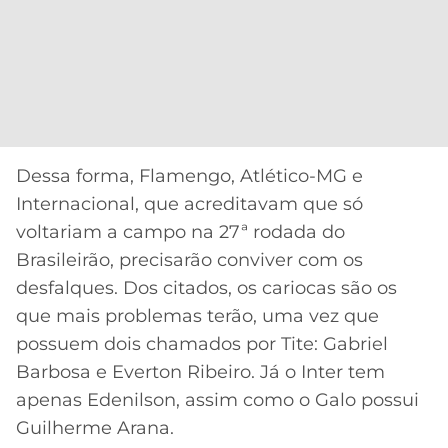
CASSINOS
ONLINE
LALIGA
2026
GRÊMIO
ATLÉTICO
MG
Dessa forma, Flamengo, Atlético-MG e
CRUZEIRO
Internacional, que acreditavam que só
voltariam a campo na 27ª rodada do
Brasileirão, precisarão conviver com os
desfalques. Dos citados, os cariocas são os
que mais problemas terão, uma vez que
possuem dois chamados por Tite: Gabriel
Barbosa e Everton Ribeiro. Já o Inter tem
apenas Edenilson, assim como o Galo possui
Guilherme Arana.