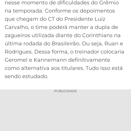
nesse momento de dificuldades do Grêmio
MERCADO
CÓDIGO
CORINTHIANS
na temporada. Conforme os depoimentos
DA
DE
LIBERTADORES
que chegam do CT do Presidente Luiz
BOLA
INDICAÇÃO
SÃO
Carvalho, o time poderá manter a dupla de
BET365
PAULO
COPA
zagueiros utilizada diante do Corinthians na
PALPITES
DO
última rodada do Brasileirão. Ou seja, Ruan e
CÓDIGO
BRASIL
SANTOS
BETANO
Rodrigues. Dessa forma, o treinador colocaria
Geromel e Kannemann definitivamente
PREMIER
FLAMENGO
MELHORES
LEAGUE
como alternativa aos titulares. Tudo isso está
APPS
sendo estudado.
DE
FLUMINENSE
COPA
APOSTAS
SUL-
PUBLICIDADE
BOTAFOGO
AMERICANA
CASSINOS
ONLINE
VASCO
LIGA
DOS
MELHORES
CAMPEÕES
INTERNACIONAL