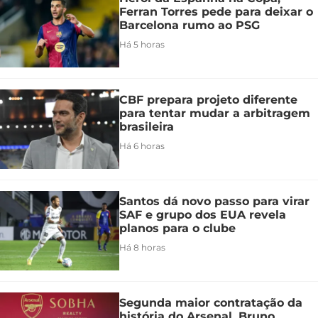
Ferran Torres pede para deixar o
Barcelona rumo ao PSG
Há 5 horas
CBF prepara projeto diferente
para tentar mudar a arbitragem
brasileira
Há 6 horas
Santos dá novo passo para virar
SAF e grupo dos EUA revela
planos para o clube
Há 8 horas
Segunda maior contratação da
história do Arsenal, Bruno