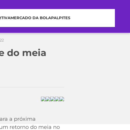
RTIVA
MERCADO DA BOLA
PALPITES
22
de do meia
ara a próxima
 um retorno do meia no