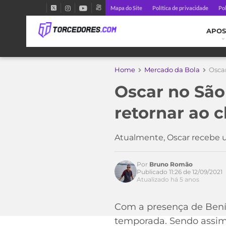
Mapa do Site
Política de privacidade
Pol
APOS
Home
Mercado da Bola
Oscar
Oscar no São
retornar ao 
Atualmente, Oscar recebe um
Por
Bruno Romão
Publicado 11:26 de 12/09/2021
Atualizado há 5 anos
Com a presença de Benít
temporada. Sendo assim