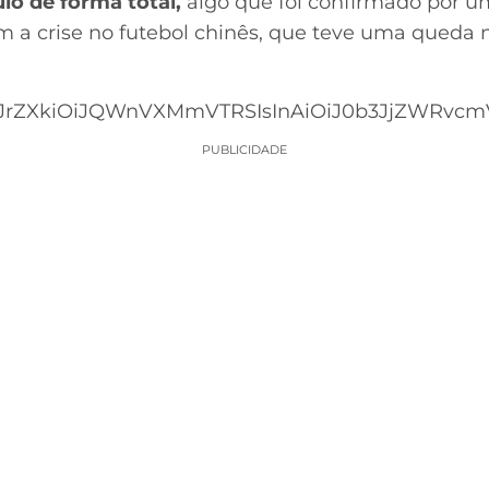
lo de forma total,
algo que foi confirmado por u
 a crise no futebol chinês, que teve uma queda 
JrZXkiOiJQWnVXMmVTRSIsInAiOiJ0b3JjZWRvcmVz
PUBLICIDADE