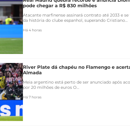
Real Madrid quebra recorde e anuncia Di
pode chegar a R$ 830 milhões
Atacante marfinense assinará contrato até 2033 e se
da história do clube espanhol, superando Cristiano...
Há 4 horas
River Plate dá chapéu no Flamengo e acert
Almada
Meia argentino está perto de ser anunciado após ac
por 20 milhões de euros O...
Há 7 horas