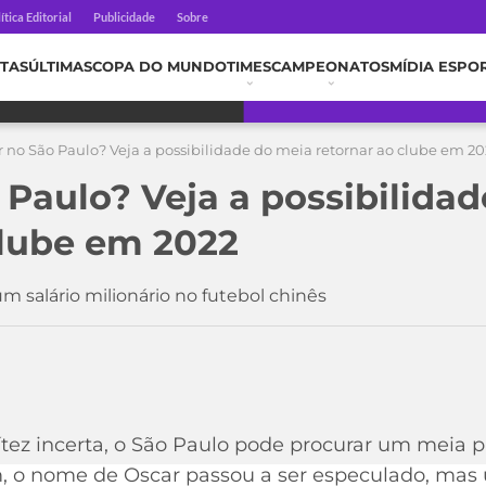
ítica Editorial
Publicidade
Sobre
TAS
ÚLTIMAS
COPA DO MUNDO
TIMES
CAMPEONATOS
MÍDIA ESPO
 no São Paulo? Veja a possibilidade do meia retornar ao clube em 20
 Paulo? Veja a possibilida
clube em 2022
 salário milionário no futebol chinês
ez incerta, o São Paulo pode procurar um meia p
, o nome de Oscar passou a ser especulado, mas