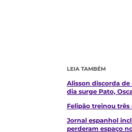
LEIA TAMBÉM
Alisson discorda de
dia surge Pato,
Osc
Felipão treinou três
J
ornal espanhol inc
perderam espaço no