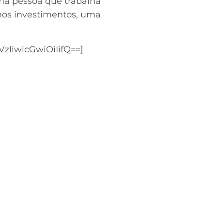
ma pessoa que trabalha
nos investimentos, uma
IiwicGwiOiIifQ==]