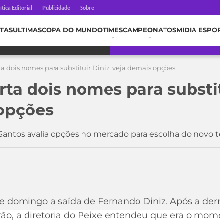
ítica Editorial
Publicidade
Sobre
TAS
ÚLTIMAS
COPA DO MUNDO
TIMES
CAMPEONATOS
MÍDIA ESPO
a dois nomes para substituir Diniz; veja demais opções
ta dois nomes para substit
opções
 Santos avalia opções no mercado para escolha do novo 
1
te domingo a saída de Fernando Diniz. Após a derr
eirão, a diretoria do Peixe entendeu que era o mo