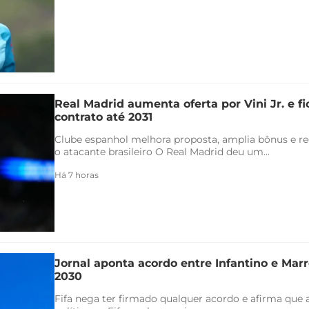
Real Madrid aumenta oferta por Vini Jr. e f
contrato até 2031
Clube espanhol melhora proposta, amplia bônus e re
o atacante brasileiro O Real Madrid deu um...
Há 7 horas
Jornal aponta acordo entre Infantino e Marr
2030
Fifa nega ter firmado qualquer acordo e afirma que 