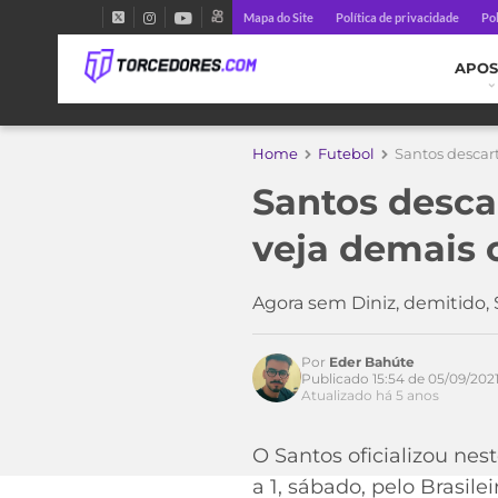
Mapa do Site
Política de privacidade
Pol
APOS
Home
Futebol
Santos descart
Santos descar
veja demais 
Agora sem Diniz, demitido,
Por
Eder Bahúte
Publicado 15:54 de 05/09/202
Atualizado há 5 anos
Acesse o perfil do autor
O Santos oficializou nes
no Twitter
a 1, sábado, pelo Brasil