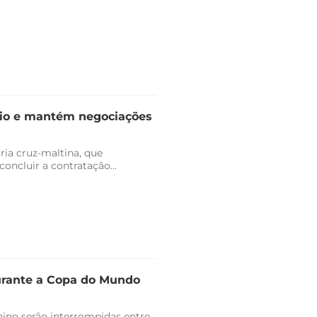
dio e mantém negociações
ria cruz-maltina, que
ncluir a contratação...
durante a Copa do Mundo
ino serão interrompidas entre