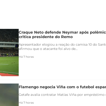
Craque Neto defende Neymar após polêmica
critica presidente do Remo
Apresentador elogiou a reação do camisa 10 do Santo
afirmou que o atacante foi alvo de...
Há 7 horas
Flamengo negocia Viña com o futebol espa
Getafe avalia contratar Matías Viña por empréstimo
Há 7 horas