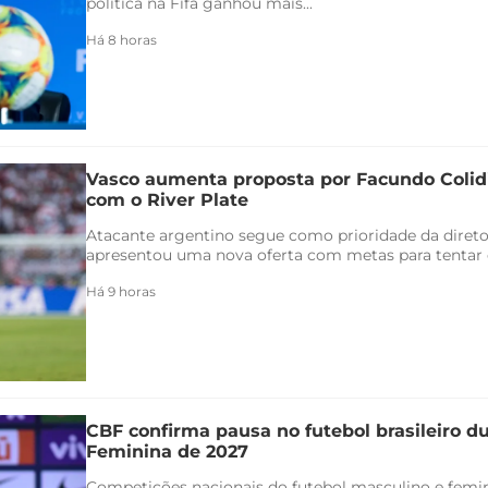
política na Fifa ganhou mais...
Há 8 horas
Vasco aumenta proposta por Facundo Coli
com o River Plate
Atacante argentino segue como prioridade da direto
apresentou uma nova oferta com metas para tentar co
Há 9 horas
CBF confirma pausa no futebol brasileiro 
Feminina de 2027
Competições nacionais do futebol masculino e femin