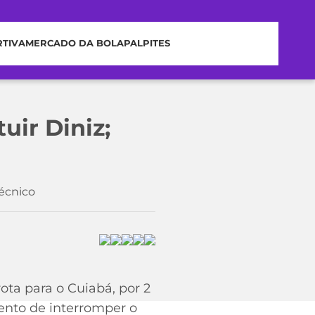
RTIVA
MERCADO DA BOLA
PALPITES
uir Diniz;
técnico
ota para o Cuiabá, por 2
mento de interromper o