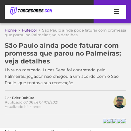
APOSTAS
Home
Futebol
São Paulo ainda pode faturar com promessa
que parou no Palmeiras; veja detalhes
ÚLTIMAS
DICAS
São Paulo ainda pode faturar com
DE
promessa que parou no Palmeiras;
APOSTA
COPA
veja detalhes
DO
MUNDO
MELHORES
Livre no mercado, Lucas Sena foi contratado pelo
SITES
Palmeiras; jogador não chegou a um acordo com o São
DE
Paulo, que tentava sua renovação
TIMES
APOSTAS
2026
Por
Eder Bahúte
CAMPEONATOS
MEU
Publicado 07:06 de 04/09/2021
Atualizado há 4 anos
TIME
CÓDIGO
MÍDIA
PROMOCIONAL
BRASILEIRÃO
ESPORTIVA
BETBOOM
PALMEIRAS
SÉRIE
A