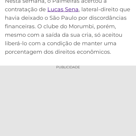
Nesta semana, o Palmeiras acertou a
Acesse o perfil do autor
contratação de
Lucas Sena
, lateral-direito que
MERCADO
CÓDIGO
CORINTHIANS
no Twitter
DA
DE
LIBERTADORES
havia deixado o São Paulo por discordâncias
BOLA
INDICAÇÃO
financeiras. O clube do Morumbi, porém,
SÃO
BET365
PAULO
COPA
mesmo com a saída da sua cria, só aceitou
PALPITES
DO
liberá-lo com a condição de manter uma
CÓDIGO
BRASIL
SANTOS
porcentagem dos direitos econômicos.
BETANO
PREMIER
FLAMENGO
PUBLICIDADE
MELHORES
LEAGUE
APPS
DE
FLUMINENSE
COPA
APOSTAS
SUL-
BOTAFOGO
AMERICANA
CASSINOS
ONLINE
VASCO
LIGA
DOS
MELHORES
CAMPEÕES
INTERNACIONAL