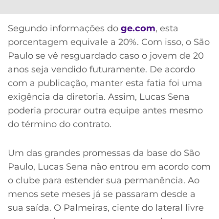
CASSINOS
ONLINE
LALIGA
2026
GRÊMIO
Segundo informações do
ge.com
, esta
porcentagem equivale a 20%. Com isso, o São
ATLÉTICO
Paulo se vê resguardado caso o jovem de 20
MG
anos seja vendido futuramente. De acordo
com a publicação, manter esta fatia foi uma
CRUZEIRO
exigência da diretoria. Assim, Lucas Sena
poderia procurar outra equipe antes mesmo
do término do contrato.
Um das grandes promessas da base do São
Paulo, Lucas Sena não entrou em acordo com
o clube para estender sua permanência. Ao
menos sete meses já se passaram desde a
sua saída. O Palmeiras, ciente do lateral livre