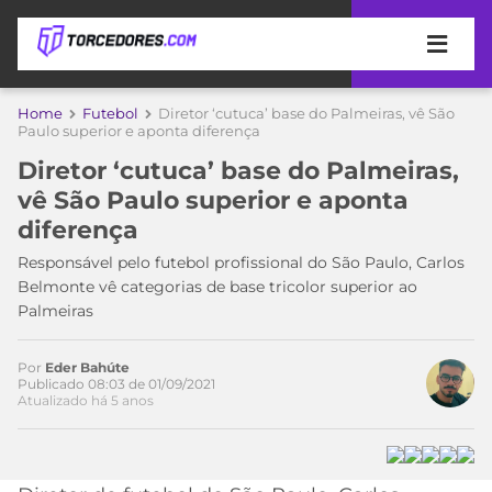
APOSTAS
Home
Futebol
Diretor ‘cutuca’ base do Palmeiras, vê São
Paulo superior e aponta diferença
ÚLTIMAS
DICAS
Diretor ‘cutuca’ base do Palmeiras,
DE
vê São Paulo superior e aponta
APOSTA
COPA
diferença
DO
MUNDO
MELHORES
Responsável pelo futebol profissional do São Paulo, Carlos
SITES
Belmonte vê categorias de base tricolor superior ao
DE
Palmeiras
TIMES
APOSTAS
2026
Por
Eder Bahúte
CAMPEONATOS
MEU
Publicado 08:03 de 01/09/2021
Atualizado há 5 anos
TIME
CÓDIGO
MÍDIA
PROMOCIONAL
BRASILEIRÃO
ESPORTIVA
BETBOOM
PALMEIRAS
SÉRIE
A