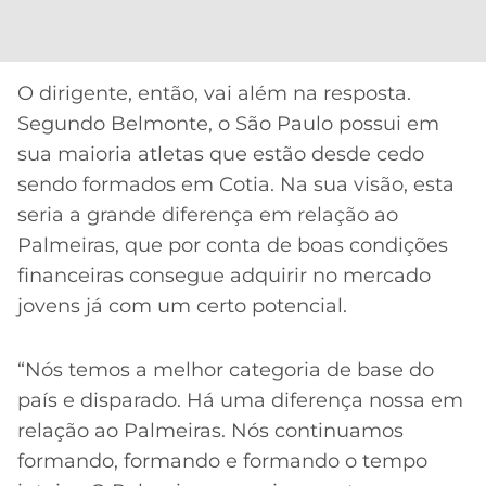
CASSINOS
ONLINE
LALIGA
2026
GRÊMIO
O dirigente, então, vai além na resposta.
ATLÉTICO
Segundo Belmonte, o São Paulo possui em
MG
sua maioria atletas que estão desde cedo
sendo formados em Cotia. Na sua visão, esta
CRUZEIRO
seria a grande diferença em relação ao
Palmeiras, que por conta de boas condições
financeiras consegue adquirir no mercado
jovens já com um certo potencial.
“Nós temos a melhor categoria de base do
país e disparado. Há uma diferença nossa em
relação ao Palmeiras. Nós continuamos
formando, formando e formando o tempo