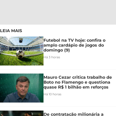
LEIA MAIS
Futebol na TV hoje: confira o
amplo cardápio de jogos do
domingo (9)
Há 3 horas
Mauro Cezar critica trabalho de
Boto no Flamengo e questiona
quase R$ 1 bilhão em reforços
Há 10 horas
De contratação milionária a