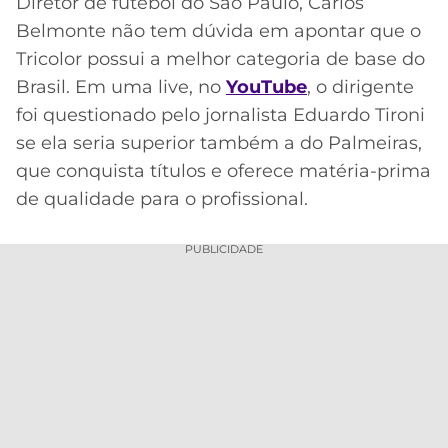
Diretor de futebol do São Paulo, Carlos
Acesse o perfil do autor
Belmonte não tem dúvida em apontar que o
MERCADO
CÓDIGO
CORINTHIANS
no Twitter
DA
DE
LIBERTADORES
Tricolor possui a melhor categoria de base do
BOLA
INDICAÇÃO
Brasil. Em uma live, no
SÃO
YouTube
, o dirigente
BET365
PAULO
COPA
foi questionado pelo jornalista Eduardo Tironi
PALPITES
DO
se ela seria superior também a do Palmeiras,
CÓDIGO
BRASIL
SANTOS
que conquista títulos e oferece matéria-prima
BETANO
de qualidade para o profissional.
PREMIER
FLAMENGO
MELHORES
LEAGUE
APPS
PUBLICIDADE
DE
FLUMINENSE
COPA
APOSTAS
SUL-
BOTAFOGO
AMERICANA
CASSINOS
ONLINE
VASCO
LIGA
DOS
MELHORES
CAMPEÕES
INTERNACIONAL