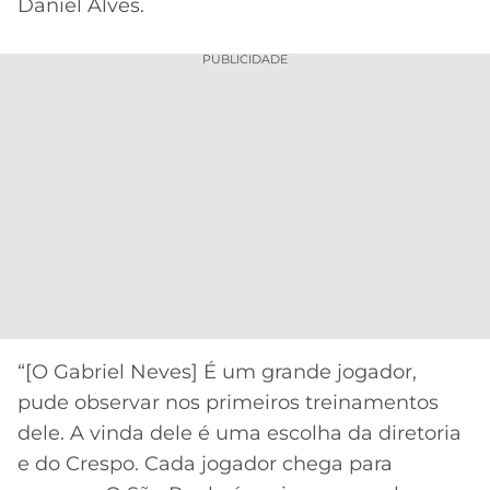
Daniel Alves.
PUBLICIDADE
“[O Gabriel Neves] É um grande jogador,
pude observar nos primeiros treinamentos
dele. A vinda dele é uma escolha da diretoria
e do Crespo. Cada jogador chega para