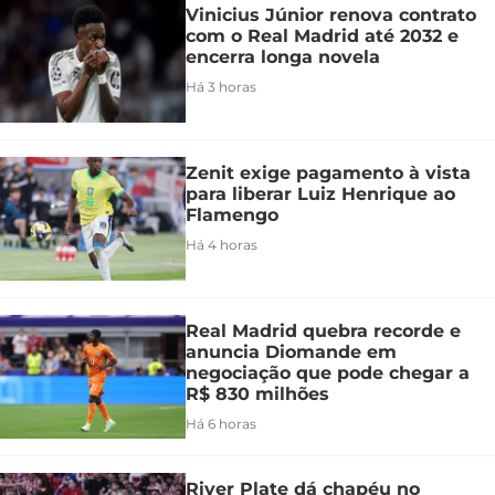
Vinicius Júnior renova contrato
com o Real Madrid até 2032 e
encerra longa novela
Há 3 horas
Zenit exige pagamento à vista
para liberar Luiz Henrique ao
Flamengo
Há 4 horas
Real Madrid quebra recorde e
anuncia Diomande em
negociação que pode chegar a
R$ 830 milhões
Há 6 horas
River Plate dá chapéu no