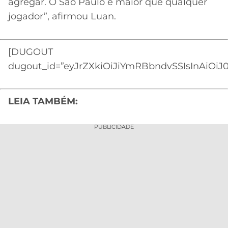
agregar. O São Paulo é maior que qualquer
jogador”, afirmou Luan.
[DUGOUT
dugout_id=”eyJrZXkiOiJiYmRBbndvSSIsInAiOiJ
LEIA TAMBÉM:
PUBLICIDADE