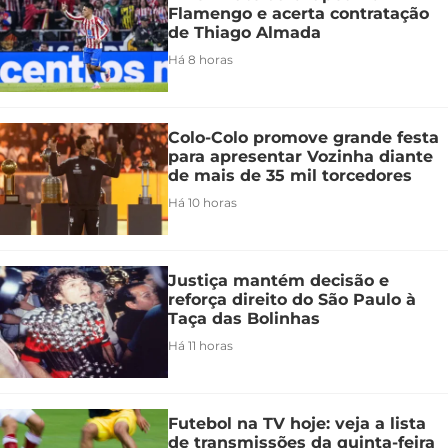
Flamengo e acerta contratação
de Thiago Almada
Há 8 horas
Colo-Colo promove grande festa
para apresentar Vozinha diante
de mais de 35 mil torcedores
Há 10 horas
Justiça mantém decisão e
reforça direito do São Paulo à
Taça das Bolinhas
Há 11 horas
Futebol na TV hoje: veja a lista
de transmissões da quinta-feira