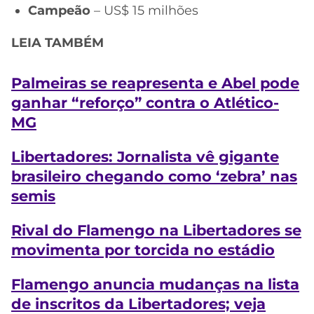
Campeão
– US$ 15 milhões
LEIA TAMBÉM
Palmeiras se reapresenta e Abel pode
ganhar “reforço” contra o Atlético-
MG
Libertadores: Jornalista vê gigante
brasileiro chegando como ‘zebra’ nas
semis
Rival do Flamengo na Libertadores se
movimenta por torcida no estádio
Flamengo anuncia mudanças na lista
de inscritos da Libertadores; veja