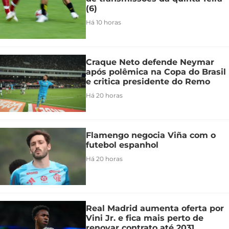
(6)
Há 10 horas
Craque Neto defende Neymar
após polêmica na Copa do Brasil
e critica presidente do Remo
Há 20 horas
Flamengo negocia Viña com o
futebol espanhol
Há 20 horas
Real Madrid aumenta oferta por
Vini Jr. e fica mais perto de
renovar contrato até 2031