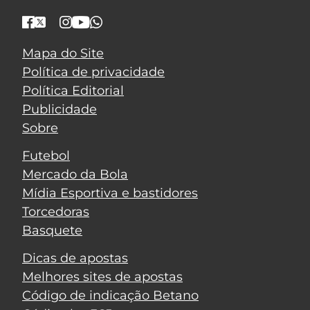
Mapa do Site
Política de privacidade
Política Editorial
Publicidade
Sobre
Futebol
Mercado da Bola
Mídia Esportiva e bastidores
Torcedoras
Basquete
Dicas de apostas
Melhores sites de apostas
Código de indicação Betano