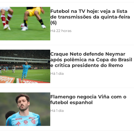
Futebol na TV hoje: veja a lista
de transmissões da quinta-feira
(6)
Há 22 horas
Craque Neto defende Neymar
após polêmica na Copa do Brasil
e critica presidente do Remo
Há 1 dia
Flamengo negocia Viña com o
futebol espanhol
Há 1 dia