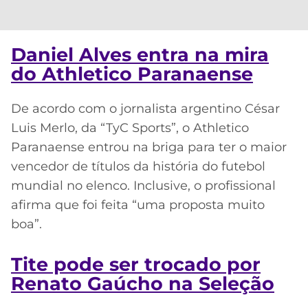
CASSINOS
ONLINE
LALIGA
2026
GRÊMIO
Daniel Alves entra na mira
ATLÉTICO
do Athletico Paranaense
MG
De acordo com o jornalista argentino César
CRUZEIRO
Luis Merlo, da “TyC Sports”, o Athletico
Paranaense entrou na briga para ter o maior
vencedor de títulos da história do futebol
mundial no elenco. Inclusive, o profissional
afirma que foi feita “uma proposta muito
boa”.
Tite pode ser trocado por
Renato Gaúcho na Seleção