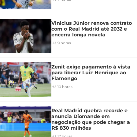
Vinicius Júnior renova contrato
com o Real Madrid até 2032 e
encerra longa novela
Há 9 horas
Zenit exige pagamento à vista
para liberar Luiz Henrique ao
Flamengo
Há 10 horas
Real Madrid quebra recorde e
anuncia Diomande em
negociação que pode chegar a
R$ 830 milhões
Há 12 horas