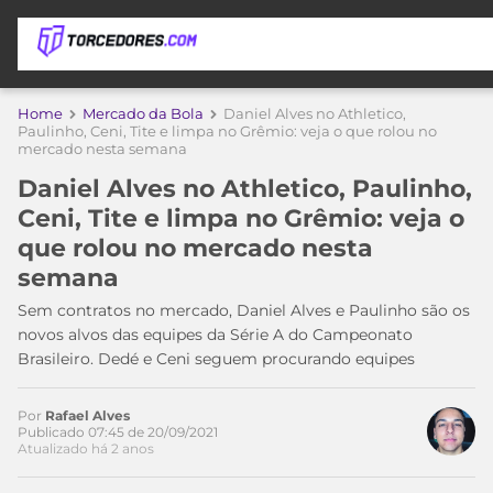
APOSTAS
Home
Mercado da Bola
Daniel Alves no Athletico,
Paulinho, Ceni, Tite e limpa no Grêmio: veja o que rolou no
mercado nesta semana
ÚLTIMAS
DICAS
DE
Daniel Alves no Athletico, Paulinho,
APOSTA
COPA
Ceni, Tite e limpa no Grêmio: veja o
DO
que rolou no mercado nesta
MUNDO
MELHORES
semana
SITES
DE
Sem contratos no mercado, Daniel Alves e Paulinho são os
TIMES
APOSTAS
novos alvos das equipes da Série A do Campeonato
2026
Brasileiro. Dedé e Ceni seguem procurando equipes
CAMPEONATOS
MEU
TIME
Por
Rafael Alves
CÓDIGO
Publicado 07:45 de 20/09/2021
MÍDIA
PROMOCIONAL
BRASILEIRÃO
Atualizado há 2 anos
ESPORTIVA
BETBOOM
PALMEIRAS
SÉRIE
A