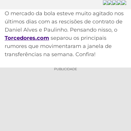
MERCADO
CÓDIGO
CORINTHIANS
O mercado da bola esteve muito agitado nos
DA
DE
LIBERTADORES
últimos dias com as rescisões de contrato de
BOLA
INDICAÇÃO
SÃO
BET365
Daniel Alves e Paulinho. Pensando nisso, o
PAULO
COPA
Torcedores.com
separou os principais
PALPITES
DO
CÓDIGO
BRASIL
rumores que movimentaram a janela de
SANTOS
BETANO
transferências na semana. Confira!
PREMIER
FLAMENGO
MELHORES
LEAGUE
PUBLICIDADE
APPS
DE
FLUMINENSE
COPA
APOSTAS
SUL-
BOTAFOGO
AMERICANA
CASSINOS
ONLINE
VASCO
LIGA
DOS
MELHORES
CAMPEÕES
INTERNACIONAL