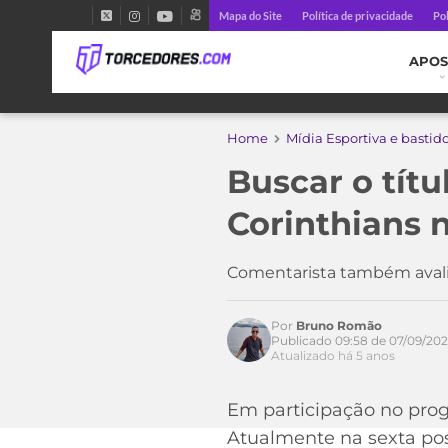
Mapa do Site
Política de privacidade
Pol
APOS
Home
Mídia Esportiva e bastid
Buscar o tít
Corinthians n
Comentarista também avali
Por
Bruno Romão
Publicado 09:58 de 07/09/202
Atualizado há 5 anos
Em participação no pro
Atualmente na sexta pos