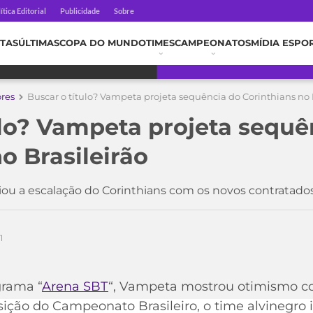
ítica Editorial
Publicidade
Sobre
TAS
ÚLTIMAS
COPA DO MUNDO
TIMES
CAMPEONATOS
MÍDIA ESPO
ores
Buscar o título? Vampeta projeta sequência do Corinthians no 
ulo? Vampeta projeta sequê
o Brasileirão
ou a escalação do Corinthians com os novos contratado
1
grama “
Arena SBT
“, Vampeta mostrou otimismo co
ição do Campeonato Brasileiro, o time alvinegro 