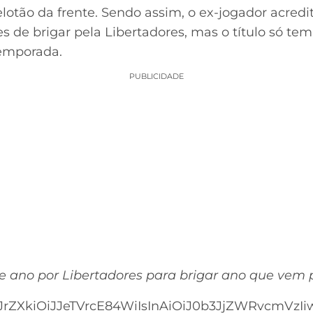
lotão da frente. Sendo assim, o ex-jogador acred
s de brigar pela Libertadores, mas o título só te
emporada.
PUBLICIDADE
e ano por Libertadores para brigar ano que vem p
rZXkiOiJJeTVrcE84WiIsInAiOiJ0b3JjZWRvcmVzIiw