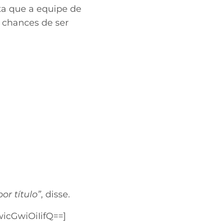
ita que a equipe de
m chances de ser
or título”
, disse.
icGwiOiIifQ==]