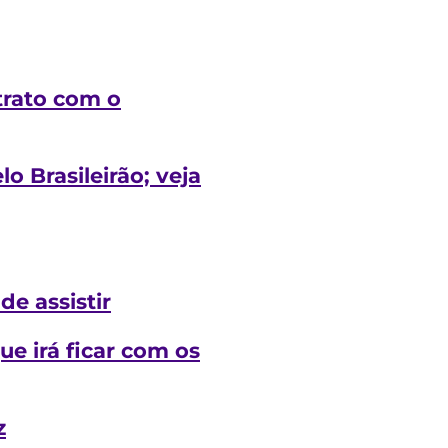
trato com o
o Brasileirão; veja
de assistir
ue irá ficar com os
z