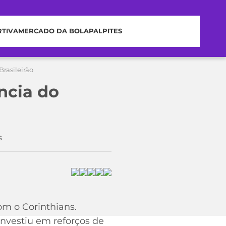
RTIVA
MERCADO DA BOLA
PALPITES
Brasileirão
ncia do
s
m o Corinthians.
investiu em reforços de