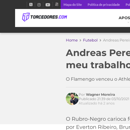
Mapa do Site
Política de privacidade
Pol
APOS
Home
Futebol
Andreas Perei
Andreas Pere
meu trabalh
O Flamengo venceu o Athle
Por
Wagner Moreira
Publicado 21:39 de 03/10/2021
Acesse o perfil do autor
Atualizado há 2 anos
no Twitter
O Rubro-Negro carioca f
por Everton Ribeiro, Br