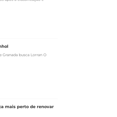
nhol
 e Granada busca Lorran O
ica mais perto de renovar