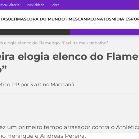
ítica Editorial
Publicidade
Sobre
TAS
ÚLTIMAS
COPA DO MUNDO
TIMES
CAMPEONATOS
MÍDIA ESPO
ra elogia elenco do Flamengo: “Facilita meu trabalho”
ira elogia elenco do Flamen
o”
tico-PR por 3 a 0 no Maracanã
ez um primeiro tempo arrasador contra o Athletic
uno Henrique e Andreas Pereira.